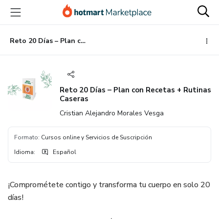
Ir
Ir
Ir
al
a
al
contenido
la
pie
principal
página
de
Reto 20 Días – Plan con Recetas + Rutinas Caseras
de
página
pago
Reto 20 Días – Plan con Recetas + Rutinas
Caseras
Cristian Alejandro Morales Vesga
Formato
:
Cursos online y Servicios de Suscripción
Idioma
:
Español
¡Comprométete contigo y transforma tu cuerpo en solo 20
días!