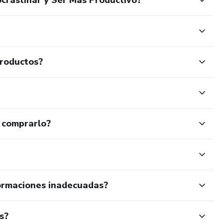
productos?
 comprarlo?
ormaciones inadecuadas?
s?