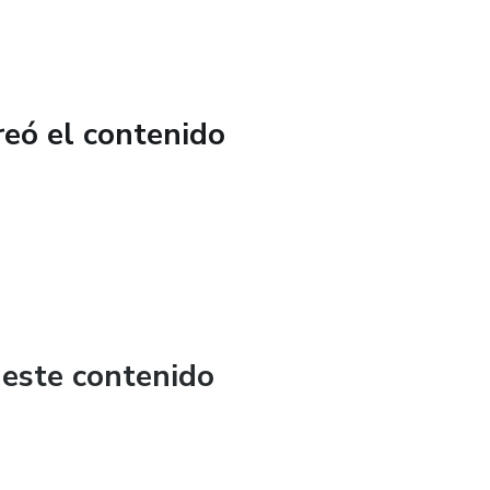
esitas el PDF y tu compromiso.
reó el contenido
 este contenido