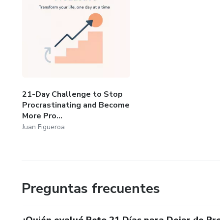
21-Day Challenge to Stop
Procrastinating and Become
More Pro...
Juan Figueroa
Preguntas frecuentes
¿Quién evaluó Reto 21 Días para Dejar de Pro