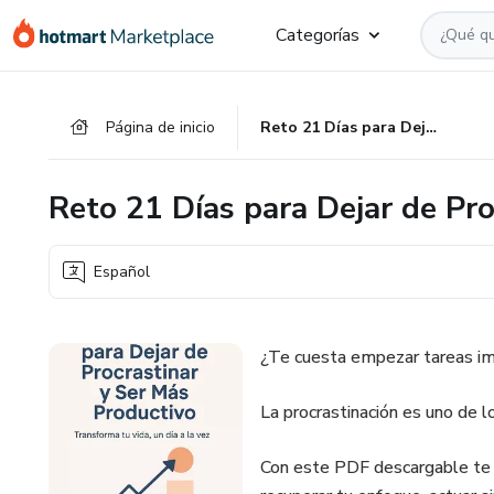
Ir
Ir
Ir
Categorías
al
a
al
contenido
la
pie
principal
página
de
Página de inicio
Reto 21 Días para Dejar de Procrastinar y Ser Más Productivo
de
página
pago
Reto 21 Días para Dejar de Pro
Español
¿Te cuesta empezar tareas im
La procrastinación es uno de 
Con este PDF descargable te i