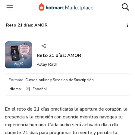
Ir
Ir
Ir
al
a
al
contenido
la
pie
principal
página
de
Reto 21 días: AMOR
de
página
pago
Reto 21 días: AMOR
Altay Rath
Formato
:
Cursos online y Servicios de Suscripción
Idioma
:
Español
En el reto de 21 días practicarás la apertura de corazón, la
presencia y la conexión con esencia mientras navegas tu
experiencia humana. Cada audio será activado día a día
durante 21 días para programar tu mente y percibir la