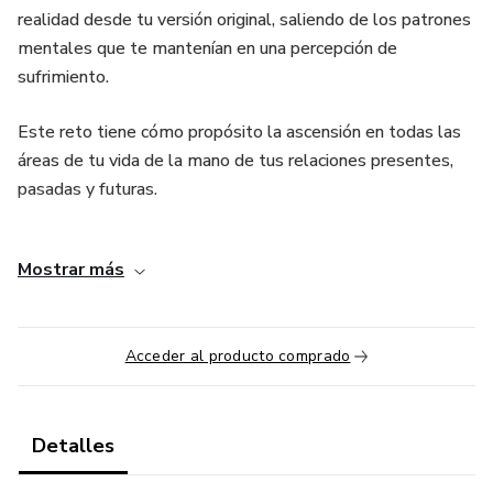
realidad desde tu versión original, saliendo de los patrones
mentales que te mantenían en una percepción de
sufrimiento.
Este reto tiene cómo propósito la ascensión en todas las
áreas de tu vida de la mano de tus relaciones presentes,
pasadas y futuras.
Todo el sufrimiento y el estancamiento sucede en por no
Mostrar más
lograr atravesar una falsa percepción de ilusión, creer y
ceder mi poder a la barrera que tengo enfrente creyendo
que soy víctima de la actitud de la persona que tengo
Acceder al producto comprado
enfrente en lugar de percibir mi poder dentro del juego de
la vida y darme cuenta de lo fácil que es modificar el
resultado de cada conversación, encuentro y relación para
el más alto bien de todos los involucrados.
Detalles