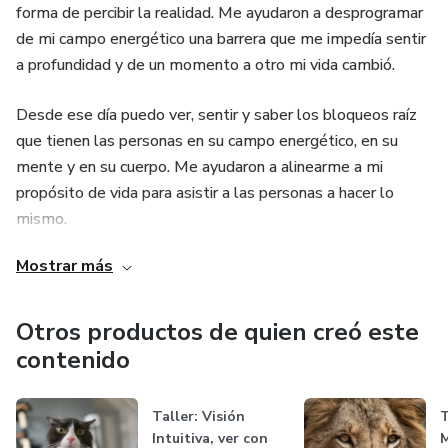
forma de percibir la realidad. Me ayudaron a desprogramar
de mi campo energético una barrera que me impedía sentir
a profundidad y de un momento a otro mi vida cambió.
Desde ese día puedo ver, sentir y saber los bloqueos raíz
que tienen las personas en su campo energético, en su
mente y en su cuerpo. Me ayudaron a alinearme a mi
propósito de vida para asistir a las personas a hacer lo
mismo.
Mostrar más
A través de procesos de desprogramación ayudo a las
personas a regresar a la norma y alinearse con su propósito
de vida.
Otros productos de quien creó este
contenido
Taller: Visión
T
Intuitiva, ver con
M