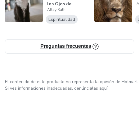
los Ojos del
A
Altay Rath
Corazón
Espiritualidad
Preguntas frecuentes
El contenido de este producto no representa la opinión de Hotmart.
Si ves informaciones inadecuadas,
denúncialas aquí
en Bogotá
en Amsterdam
en Madrid