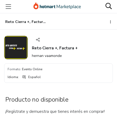
Ir
Ir
Ir
al
a
al
contenido
la
pie
principal
página
de
Reto Cierra +, Factura +
de
página
pago
Reto Cierra +, Factura +
hernan vaamonde
Formato
:
Evento Online
Idioma
:
Español
Producto no disponible
¡Regístrate y demuestra que tienes interés en comprar!