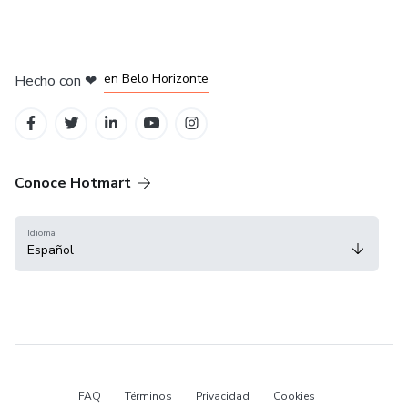
en Ciudad de México
en Bogotá
en Amsterdam
en Madrid
en Belo Horizonte
Hecho con
❤
Conoce Hotmart
Idioma
Español
FAQ
Términos
Privacidad
Cookies