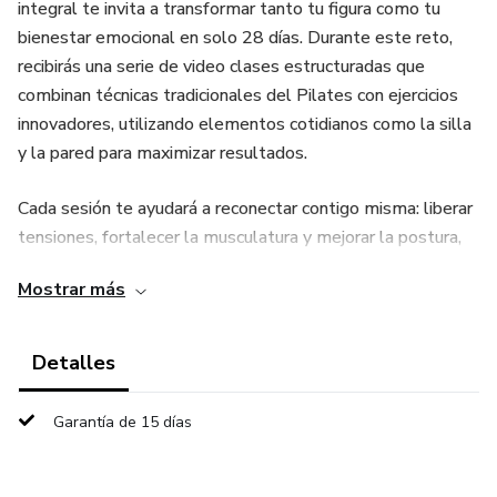
integral te invita a transformar tanto tu figura como tu
bienestar emocional en solo 28 días. Durante este reto,
recibirás una serie de video clases estructuradas que
combinan técnicas tradicionales del Pilates con ejercicios
innovadores, utilizando elementos cotidianos como la silla
y la pared para maximizar resultados.
Cada sesión te ayudará a reconectar contigo misma: liberar
tensiones, fortalecer la musculatura y mejorar la postura,
aspectos esenciales para vivir sin dolor y con mayor
Mostrar más
vitalidad. Las clases, adaptables a distintos niveles,
ofrecen instrucciones claras y consejos prácticos para que
ejecutes cada movimiento de forma segura y efectiva.
Detalles
Además, este desafío va más allá del ejercicio físico. Es
Garantía de 15 días
una invitación a cuidar tu bienestar integral, fomentando el
equilibrio entre cuerpo y mente. Durante el programa,
contarás con recursos adicionales como guías de