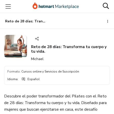
Ir
Ir
Ir
al
a
al
contenido
la
pie
principal
página
de
Reto de 28 días: Transforma tu cuerpo y tu vida.
de
página
pago
Reto de 28 días: Transforma tu cuerpo y
tu vida.
Michael
Formato
:
Cursos online y Servicios de Suscripción
Idioma
:
Español
Descubre el poder transformador del Pilates con el Reto
de 28 días: Transforma tu cuerpo y tu vida. Diseñado para
mujeres que buscan ejercitarse en casa, este desafío