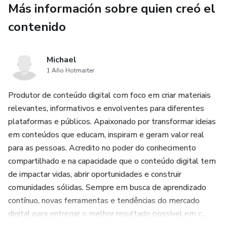
Más información sobre quien creó el
alimentación saludable, rutinas de estiramientos y
contenido
estrategias para gestionar el estrés, y formarás parte de
una comunidad exclusiva de mujeres comprometidas con su
salud.
Michael
1 Año Hotmarter
Al finalizar los 28 días, notarás cambios profundos: mayor
fuerza, flexibilidad, energía y una renovada confianza para
Produtor de conteúdo digital com foco em criar materiais
enfrentar los desafíos diarios. Este reto es mucho más que
relevantes, informativos e envolventes para diferentes
un programa de ejercicios; es un compromiso contigo
plataformas e públicos. Apaixonado por transformar ideias
misma para reinventarte y celebrar tu bienestar. ¡Únete al
em conteúdos que educam, inspiram e geram valor real
Reto de 28 días!: ¡Transforma tu cuerpo y tu vida y
para as pessoas. Acredito no poder do conhecimento
comienza a escribir tu propia historia de éxito!
compartilhado e na capacidade que o conteúdo digital tem
de impactar vidas, abrir oportunidades e construir
comunidades sólidas. Sempre em busca de aprendizado
contínuo, novas ferramentas e tendências do mercado
digital para entregar o melhor resultado possível em c...