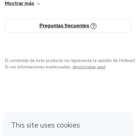
Mostrar más
Preguntas frecuentes
El contenido de este producto no representa la opinión de Hotmart.
Si ves informaciones inadecuadas,
denúncialas aquí
en Ciudad de México
en Bogotá
en Amsterdam
en Madrid
en Belo Horizonte
Hecho con
❤