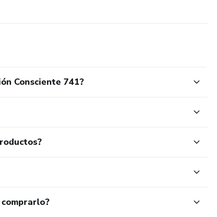
ión Consciente 741?
productos?
 comprarlo?