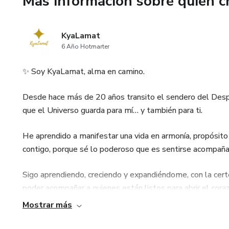
Más información sobre quien c
control de tu vida
Un mapa espiritual y práctico 
KyaLamat
atraer, con intención, lo que d
6 Año Hotmarter
*Relaciones sanas
✨ Soy KyaLamat, alma en camino.
*Propósito profesional
Desde hace más de 20 años transito el sendero del Despe
que el Universo guarda para mí… y también para ti.
*Abundancia financiera
He aprendido a manifestar una vida en armonía, propósito
*Paz interior y conexión cont
contigo, porque sé lo poderoso que es sentirse acompañad
No más confusión. No más esp
Sigo aprendiendo, creciendo y expandiéndome, con la cert
poder acompañar a quienes están listos para abrir el coraz
Este Ebook te acompaña paso 
divino les pertenece.
Mostrar más
¿Qué vas a aprender en esta 
Este es un espacio para reconectar contigo, despertar tu pod