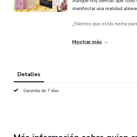
Aunque hoy sientas que todo
manifestar una realidad aline
¿Sientes que estás hecha par
Has intentado cambiar tu vida,
Mostrar más
no llegan.
Te frustras, te juzgas, te sabo
Detalles
Ves a otros manifestando mila
Garantía de 7 días
La verdad es que el problema 
Solo te han faltado las herra
tu verdadero poder manifesta
"El Reto de 30 días de Manif