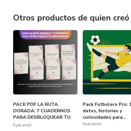
posibilidades.
🔹 Cómo reprogramar tu mente
Otros productos de quien creó
Mi querida alma soberana, estoy aquí para caminar a tu la
🔹 Cómo soltar el control y co
🔹 Cómo manifestar desde la vi
🔹 Cómo crear tu visión con cl
🔹 Cómo accionar desde la ali
Lo harás a través de ejercicio
Grabovoi y herramientas ener
PACK PDF LA RUTA
Pack Futbolero Pro: 
Todo en un lenguaje cercano, 
DORADA: 7 CUADERNOS
datos, historias y
PARA DESBLOQUEAR TU
curiosidades para...
ABU...
KyaLamat
KyaLamat