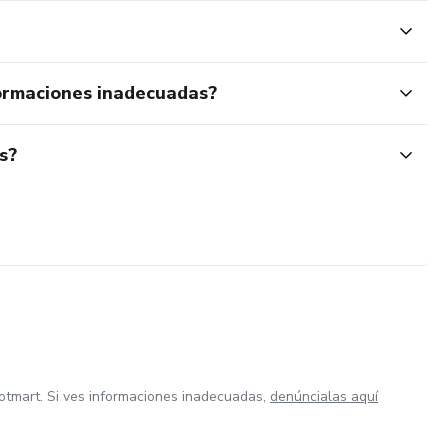
ormaciones inadecuadas?
s?
otmart. Si ves informaciones inadecuadas,
denúncialas aquí