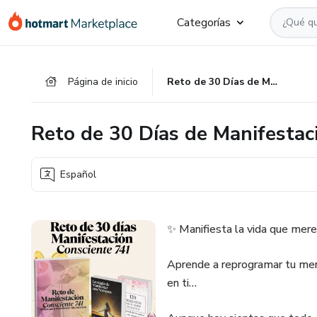
Ir
Ir
Ir
Categorías
al
a
al
contenido
la
pie
principal
página
de
Página de inicio
Reto de 30 Días de Manifestación Consciente 741
de
página
pago
Reto de 30 Días de Manifestac
Español
✨ Manifiesta la vida que merec
Aprende a reprogramar tu ment
en ti…