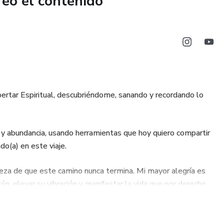
reó el contenido
para desbloquear creencias, limpiar tu energía y comenzar a
eseas:
rtar Espiritual, descubriéndome, sanando y recordando lo
 y abundancia, usando herramientas que hoy quiero compartir
igo misma
o(a) en este viaje.
erar.
eza de que este camino nunca termina. Mi mayor alegría es
ón, elevar su vibración y manifestar la vida que por derecho
a paso en tu transformación.
guía transformadora?
er interior y abrirte al flujo infinito de amor, magia y