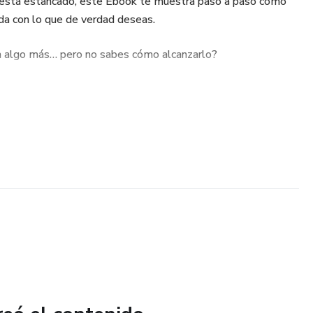
 está estancado, este Ebook te muestra paso a paso cómo
ada con lo que de verdad deseas.
a algo más… pero no sabes cómo alcanzarlo?
 visualizar, afirmaciones, meditaciones… pero los resultados
teas.
gros, mientras tú sigues atrapada en la misma rutina.
no eres tú.
mientas adecuadas, el orden correcto y una guía que despierte
dor.
estación Consciente 741" es el Ebook que te devuelve el