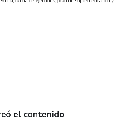
enticia, rutina de ejercicios, plan de suplementación y
reó el contenido