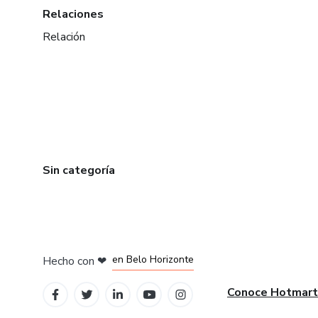
Relaciones
Relación
Sin categoría
en Ciudad de México
en Bogotá
en Amsterdam
en Madrid
en Belo Horizonte
Hecho con
❤
Conoce Hotmart