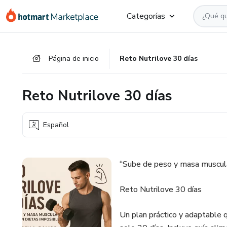
Ir
Ir
Ir
Categorías
al
a
al
contenido
la
pie
principal
página
de
Página de inicio
Reto Nutrilove 30 días
de
página
pago
Reto Nutrilove 30 días
Español
“Sube de peso y masa muscular
Reto Nutrilove 30 días
Un plan práctico y adaptable