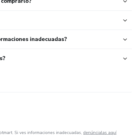
 comprarlo?
ormaciones inadecuadas?
s?
otmart. Si ves informaciones inadecuadas,
denúncialas aquí