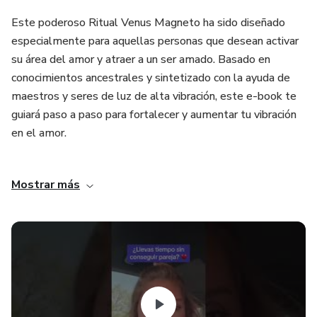
Este poderoso Ritual Venus Magneto ha sido diseñado
especialmente para aquellas personas que desean activar
su área del amor y atraer a un ser amado. Basado en
conocimientos ancestrales y sintetizado con la ayuda de
maestros y seres de luz de alta vibración, este e-book te
guiará paso a paso para fortalecer y aumentar tu vibración
en el amor.
El Ritual Venus Magneto incluye un E-book con todos los
Mostrar más
pasos necesarios, una receta de baño especial para limpiar
y aumentar la vibración del amor, una oración de activación
y dos talismanes: el Talismán Venus Magneto y el
Talismán del Amor.
No importa si estás buscando fortalecer el amor propio,
atraer a un ser amado o despertar tu fuego interior, este
ritual te ayudará a desbloquear tu energía Venus y atraer el