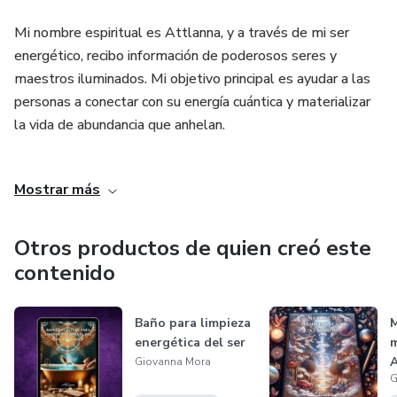
Mi nombre espiritual es Attlanna, y a través de mi ser
energético, recibo información de poderosos seres y
maestros iluminados. Mi objetivo principal es ayudar a las
personas a conectar con su energía cuántica y materializar
la vida de abundancia que anhelan.
Me ha motivado crear este producto un ritual especial que
Mostrar más
ha pasado a mis manos de generación en generación.
Trabajando con numerosos pacientes, he sido testigo de
las dificultades que enfrentan en el amor y la incapacidad
Otros productos de quien creó este
de concretar una relación satisfactoria. Esta situación me ha
contenido
impulsado a compartir este ritual con el fin de ayudar a
aquellos que desean manifestar el amor en sus vidas.
Baño para limpieza
M
energética del ser
m
Creo firmemente en que todos tenemos una luz interior, a
A
Giovanna Mora
pesar de los desafíos y las emociones negativas que
G