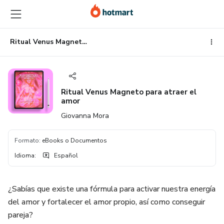
Ir
Ir
Ir
al
a
al
contenido
la
pie
principal
página
de
Ritual Venus Magneto para atraer el amor
de
página
pago
Ritual Venus Magneto para atraer el
amor
Giovanna Mora
Formato
:
eBooks o Documentos
Idioma
:
Español
¿Sabías que existe una fórmula para activar nuestra energía
del amor y fortalecer el amor propio, así como conseguir
pareja?