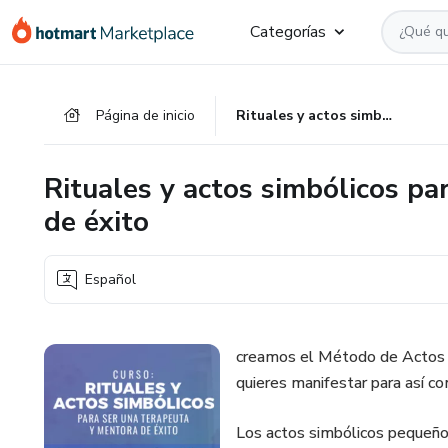
Ir
Ir
Ir
Categorías
al
a
al
contenido
la
pie
principal
página
de
Página de inicio
Rituales y actos simbólicos para ser una terapeuta y mentora de éxito
de
página
pago
Rituales y actos simbólicos pa
de éxito
Español
creamos el Método de Actos si
quieres manifestar para así c
Los actos simbólicos pequeños