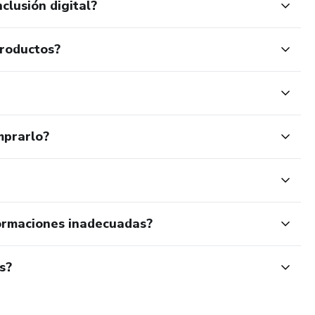
clusión digital?
productos?
mprarlo?
ormaciones inadecuadas?
s?