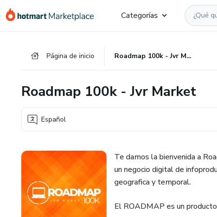
Ir
Ir
Ir
Categorías
al
a
al
contenido
la
pie
principal
página
de
Página de inicio
Roadmap 100k - Jvr Market
de
página
pago
Roadmap 100k - Jvr Market
Español
Te damos la bienvenida a Roa
un negocio digital de infoprod
geografica y temporal.
El ROADMAP es un producto di