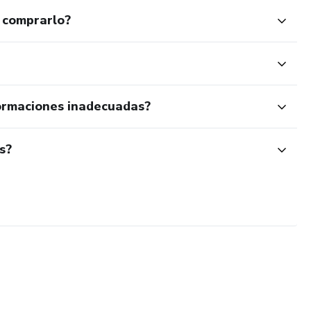
 comprarlo?
ormaciones inadecuadas?
s?