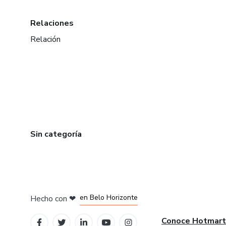
Relaciones
Relación
Sin categoría
en Ciudad de México
en Bogotá
en Amsterdam
en Madrid
en Belo Horizonte
Hecho con
❤
Conoce Hotmart