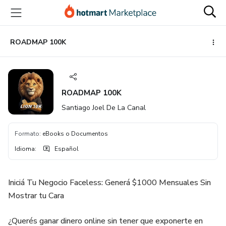
Ir
Ir
Ir
al
a
al
contenido
la
pie
principal
página
de
ROADMAP 100K
de
página
pago
ROADMAP 100K
Santiago Joel De La Canal
Formato
:
eBooks o Documentos
Idioma
:
Español
Iniciá Tu Negocio Faceless: Generá $1000 Mensuales Sin
Mostrar tu Cara
¿Querés ganar dinero online sin tener que exponerte en