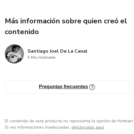
Soporte y Comunidad: Conectate con otros
emprendedores como vos, y recibí apoyo para resolver tus
Más información sobre quien creó el
dudas y avanzar más rápido.
contenido
Este infoproducto es ideal para quienes buscan una
solución rápida y eficiente para empezar a ganar dinero
Santiago Joel De La Canal
online, sin necesidad de mostrarse en cámara ni de tener
5 Año Hotmarter
experiencia previa. ¡Es hora de tomar acción y transformar
tu vida financiera
Preguntas frecuentes
El contenido de este producto no representa la opinión de Hotmart.
Si ves informaciones inadecuadas,
denúncialas aquí