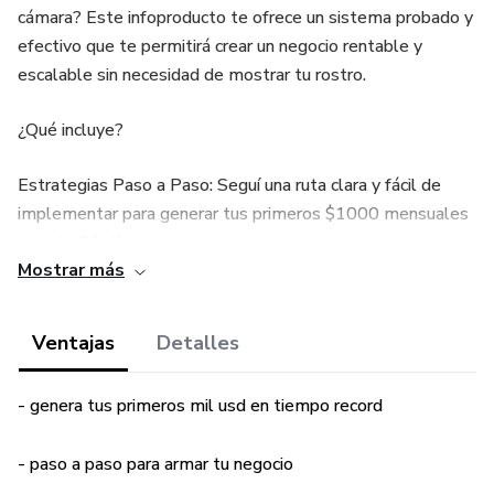
cámara? Este infoproducto te ofrece un sistema probado y
efectivo que te permitirá crear un negocio rentable y
escalable sin necesidad de mostrar tu rostro.
¿Qué incluye?
Estrategias Paso a Paso: Seguí una ruta clara y fácil de
implementar para generar tus primeros $1000 mensuales
en solo 30 días.
Mostrar más
Método Faceless: Protegé tu privacidad y ganá dinero de
manera anónima, utilizando técnicas que realmente
Ventajas
Detalles
funcionan en el mercado actual.
- genera tus primeros mil usd en tiempo record
Recursos Exclusivos: Accedé a plantillas, guías, y
herramientas diseñadas para maximizar tu eficiencia y
- paso a paso para armar tu negocio
resultados.