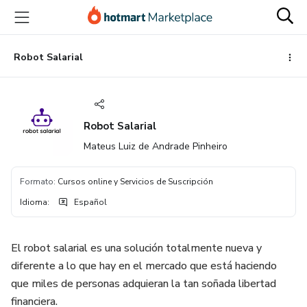
Ir
Ir
Ir
al
a
al
contenido
la
pie
principal
página
de
Robot Salarial
de
página
pago
Robot Salarial
Mateus Luiz de Andrade Pinheiro
Formato
:
Cursos online y Servicios de Suscripción
Idioma
:
Español
El robot salarial es una solución totalmente nueva y
diferente a lo que hay en el mercado que está haciendo
que miles de personas adquieran la tan soñada libertad
financiera.