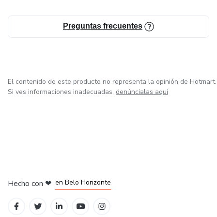
Preguntas frecuentes
El contenido de este producto no representa la opinión de Hotmart.
Si ves informaciones inadecuadas,
denúncialas aquí
en Ciudad de México
en Bogotá
en Amsterdam
en Madrid
en Belo Horizonte
Hecho con
❤