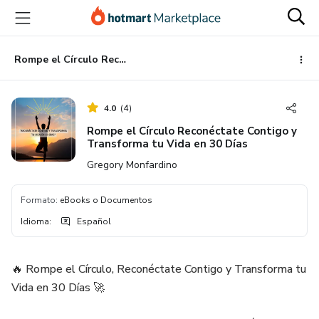
Ir
Ir
Ir
al
a
al
contenido
la
pie
principal
página
de
Rompe el Círculo Reconéctate Contigo y Transforma tu Vida en 30 Días
de
página
pago
4.0
(
4
)
Rompe el Círculo Reconéctate Contigo y
Transforma tu Vida en 30 Días
Gregory Monfardino
Formato
:
eBooks o Documentos
Idioma
:
Español
🔥 Rompe el Círculo, Reconéctate Contigo y Transforma tu
Vida en 30 Días 🚀