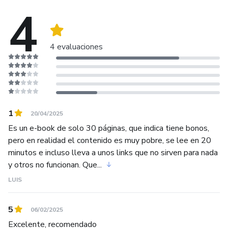
la acción.
4
🌍 Si alguna vez tienes sentido que hay un desafío más
grande esperándote, pero no sabes cómo dar el primer
4 evaluaciones
paso, aquí encontrarás el conocimiento y la motivación para
construir el camino.
Vivir sin límites es posible. Y si estás listo para desafiar tus
propios límites, te acompaña en el camino. 🚀🔥
1
20/04/2025
Es un e-book de solo 30 páginas, que indica tiene bonos,
pero en realidad el contenido es muy pobre, se lee en 20
minutos e incluso lleva a unos links que no sirven para nada
y otros no funcionan. Que...
LUIS
5
06/02/2025
Excelente, recomendado