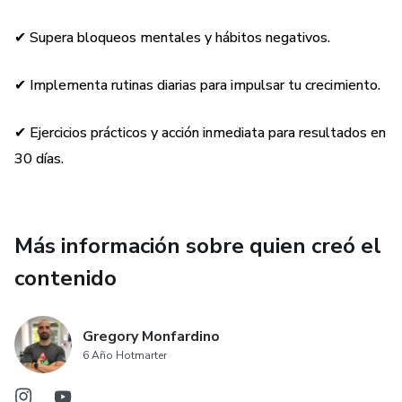
✔ Redefinir tu mentalidad para superar miedos y
limitaciones.
✔ Supera bloqueos mentales y hábitos negativos.
✔ Crea una estrategia clara para alcanzar tus metas con
✔ Implementa rutinas diarias para impulsar tu crecimiento.
propósito.
✔ Ejercicios prácticos y acción inmediata para resultados en
⚡ No es magia, es acción guiada con propósito. Durante un
30 días.
mes, cada día recibirás herramientas prácticas, ejercicios de
reflexión y retos que te ayudarán a dar ese giro que tanto
has esperado.
Más información sobre quien creó el
✨ Si estás listo para transformar tu vida, esta guía es tu
contenido
mapa.
🔗 Descárgala ahora y empieza tu revolución personal.
Gregory Monfardino
6 Año Hotmarter