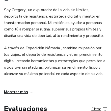
Soy Gregory , un explorador de la vida sin límites,
deportista de resistencia, estratega digital y mentor en
transformación personal. Mi misión es ayudar a personas
como tú a romper la rutina, superar sus propios límites y
diseñar una vida de libertad, alto rendimiento y propósito.
A través de Expedición Nómada , combino mi pasión por
los viajes, el deporte de resistencia y el emprendimiento
digital, creando herramientas y estrategias que permiten a
otros vivir sin ataduras, optimizar su rendimiento físico y
alcanzar su máximo potencial en cada aspecto de su vida.
Creo en la libertad, en la disciplina y en la capacidad de
Mostrar más
reinventarnos. Ya sea conquistando una cumbre, recorriendo
kilómetros en bicicleta o emprendiendo un nuevo camino
profesional, la clave está en la mentalidad, la estrategia y
Evaluaciones
Filtrar