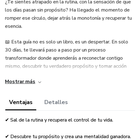
¿Te sientes atrapado en la rutina, con la sensación de que
los días pasan sin propósito? Ha llegado el momento de
romper ese círculo, dejar atrás la monotonía y recuperar tu
esencia.
📖 Esta guía no es solo un libro, es un despertar. En solo
30 días, te llevará paso a paso por un proceso
transformador donde aprenderás a reconectar contigo
mismo, descubrir tu verdadero propósito y tomar acción
hacia la vida que realmente deseas.
Mostrar más
✅ ¿Qué lograrás con esta guía?
Ventajas
Detalles
✔ Salir del piloto automático y recuperar tu energía vital.
✔ Sal de la rutina y recupera el control de tu vida.
✔ Cultivar hábitos que te impulsan a una vida más plena y
equilibrada.
✔ Descubre tu propósito y crea una mentalidad ganadora.