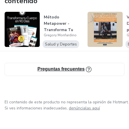
contenido
Método
V
Metapower -
D
Transforma Tu
p
Gregory Monfardino
G
Cuerpo en 90 Días
o
Salud y Deportes
Preguntas frecuentes
El contenido de este producto no representa la opinión de Hotmart.
Si ves informaciones inadecuadas,
denúncialas aquí