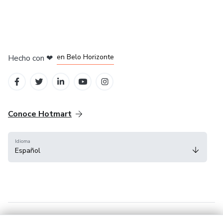
en Ciudad de México
en Bogotá
en Amsterdam
en Madrid
en Belo Horizonte
Hecho con
❤
Conoce Hotmart
Idioma
Español