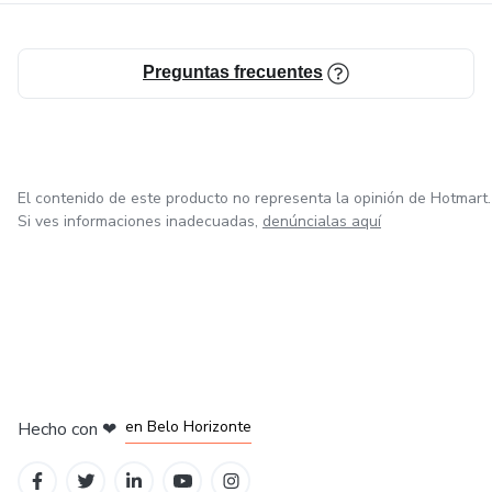
Preguntas frecuentes
El contenido de este producto no representa la opinión de Hotmart.
Si ves informaciones inadecuadas,
denúncialas aquí
en Ciudad de México
en Bogotá
en Amsterdam
en Madrid
en Belo Horizonte
Hecho con
❤