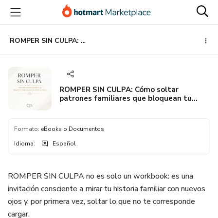
Ir
Ir
Ir
al
a
al
contenido
la
pie
principal
página
de
ROMPER SIN CULPA: Cómo soltar patrones familiares que bloquean tu cuerpo, emociones y tu relación con el dinero
de
página
pago
ROMPER SIN CULPA: Cómo soltar
patrones familiares que bloquean tu
cuerpo, emociones y tu relación con el
dinero
Formato
:
eBooks o Documentos
Idioma
:
Español
ROMPER SIN CULPA no es solo un workbook: es una
invitación consciente a mirar tu historia familiar con nuevos
ojos y, por primera vez, soltar lo que no te corresponde
cargar.