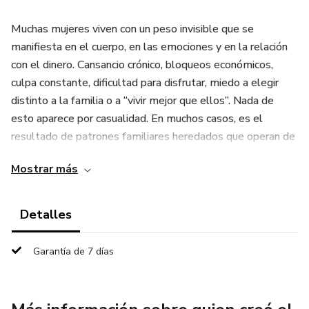
Muchas mujeres viven con un peso invisible que se
manifiesta en el cuerpo, en las emociones y en la relación
con el dinero. Cansancio crónico, bloqueos económicos,
culpa constante, dificultad para disfrutar, miedo a elegir
distinto a la familia o a “vivir mejor que ellos”. Nada de
esto aparece por casualidad. En muchos casos, es el
resultado de patrones familiares heredados que operan de
forma inconsciente.
Mostrar más
Este e-book está diseñado para acompañarte paso a paso
en un proceso profundo de liberación sistémica, basado en
Detalles
los principios de las constelaciones familiares. A través de
reflexiones guiadas, ejercicios prácticos, rituales
Garantía de 7 días
conscientes y trabajo corporal suave, aprenderás a
identificar qué cargas no son tuyas, a devolverlas con
respeto y a recuperar tu energía vital.