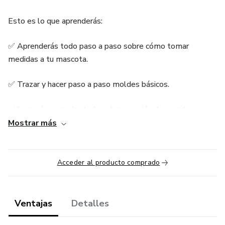
Esto es lo que aprenderás:
✅ Aprenderás todo paso a paso sobre cómo tomar
medidas a tu mascota.
✅ Trazar y hacer paso a paso moldes básicos.
✅ Lograrás aprender todo sobre creación de prendas
superiores.
Mostrar más
✅ También aprenderás todo sobre creación de prendas
inferiores.
Acceder al producto comprado
✅ Vas a lograr aprender hacer cortar y confecciones de
prenda.
Ventajas
Detalles
✅ Lograrás aprender a fabricar camisas, suéter, pantalones