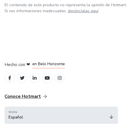
El contenido de este producto no representa la opinión de Hotmart.
Si ves informaciones inadecuadas,
denúncialas aquí
en Ciudad de México
en Bogotá
en Amsterdam
en Madrid
en Belo Horizonte
Hecho con
❤
Conoce Hotmart
Idioma
Español