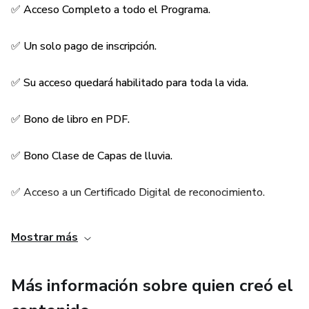
✅ Acceso Completo a todo el Programa.
y vestidos para cualquier tipo de mascotas.
✅ Un solo pago de inscripción.
✅ Aprenderás a confeccionar diferentes tamaños de
prendas, desde talla XS hasta talla XXL para tus
✅ Su acceso quedará habilitado para toda la vida.
mascotas.
✅ Bono de libro en PDF.
✅ Aprenderás a crear variación de moldes por tamaños.
✅ Voy a enseñarte hacer la costura con máquina casera o
✅ Bono Clase de Capas de lluvia.
de mano.
✅ Acceso a un Certificado Digital de reconocimiento.
✅ Además lograrás aprender a realizar modificación de
moldes básicos para otro tipo de prendas.
✅ Cupón con 50% de descuento.
Mostrar más
Más información sobre quien creó el