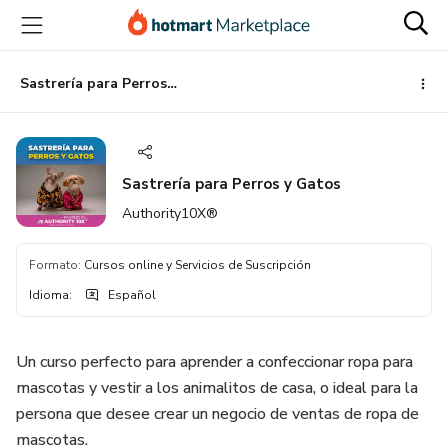
Ir
Ir
Ir
al
a
al
contenido
la
pie
principal
página
de
Sastrería para Perros y Gatos
de
página
pago
Sastrería para Perros y Gatos
Authority10X®
Formato
:
Cursos online y Servicios de Suscripción
Idioma
:
Español
Un curso perfecto para aprender a confeccionar ropa para
mascotas y vestir a los animalitos de casa, o ideal para la
persona que desee crear un negocio de ventas de ropa de
mascotas.