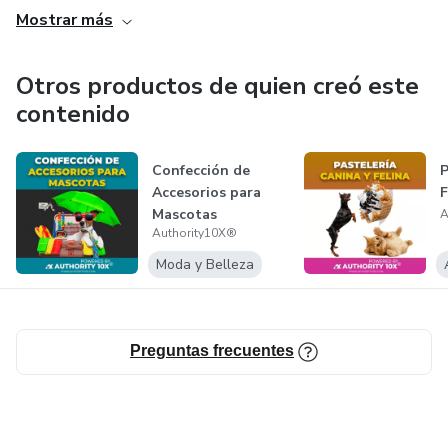
Mostrar más
✅ 50% de comisiones como socio COProductor.
Otros productos de quien creó este
✅ 25% de comisiones como intermediario COProductor.
contenido
✅ Mentorías, creación de tu propio ecosistema de negocio,
pack de json.
Confección de
P
Accesorios para
F
Mascotas
A
✅ Reconocimientos exclusivos para embajadores top
Authority10X®
ventas.
Moda y Belleza
Preguntas frecuentes