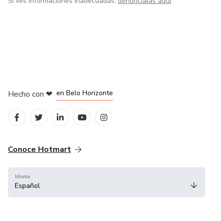
Si ves informaciones inadecuadas,
denúncialas aquí
en Ciudad de México
en Bogotá
en Amsterdam
en Madrid
en Belo Horizonte
Hecho con
❤
Conoce Hotmart
Idioma
Español