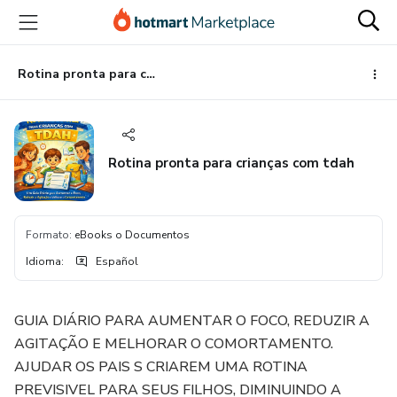
Ir
Ir
Ir
al
a
al
contenido
la
pie
principal
página
de
Rotina pronta para crianças com tdah
de
página
pago
Rotina pronta para crianças com tdah
Formato
:
eBooks o Documentos
Idioma
:
Español
GUIA DIÁRIO PARA AUMENTAR O FOCO, REDUZIR A
AGITAÇÃO E MELHORAR O COMORTAMENTO.
AJUDAR OS PAIS S CRIAREM UMA ROTINA
PREVISIVEL PARA SEUS FILHOS, DIMINUINDO A