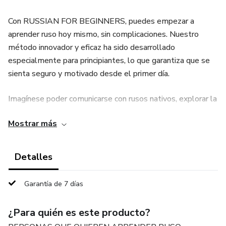
Con RUSSIAN FOR BEGINNERS, puedes empezar a
aprender ruso hoy mismo, sin complicaciones. Nuestro
método innovador y eficaz ha sido desarrollado
especialmente para principiantes, lo que garantiza que se
sienta seguro y motivado desde el primer día.
Imagínese poder comunicarse con rusos nativos, explorar la
rica cultura rusa y descubrir los secretos de un idioma tan
Mostrar más
intrigante. Con RUSO FOR BEGINNERS todo esto se hace
posible. Nuestras lecciones interactivas y atractivas lo
llevarán paso a paso, enseñándole desde lo básico hasta la
Detalles
construcción de oraciones complejas.
Garantía de 7 días
Además, ofrecemos recursos exclusivos como audio
auténtico grabado por hablantes nativos, ejercicios
¿Para quién es este producto?
prácticos para mejorar tus habilidades auditivas y de