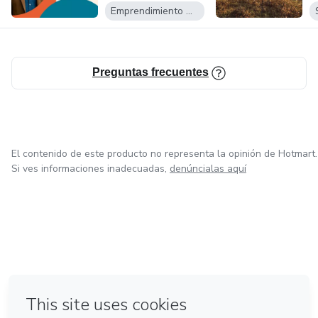
MARKETING
Emprendimiento Digital
Preguntas frecuentes
El contenido de este producto no representa la opinión de Hotmart.
Si ves informaciones inadecuadas,
denúncialas aquí
en Amsterdam
en Madrid
en Bogotá
Hecho con
❤