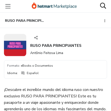
Ir
Ir
Ir
al
a
al
contenido
la
pie
principal
página
de
RUSO PARA PRINCIPIANTES
de
página
pago
RUSO PARA PRINCIPIANTES
Antônio Feitosa Lima
Formato
:
eBooks o Documentos
Idioma
:
Español
¡Descubre el increíble mundo del idioma ruso con nuestro
exclusivo RUSO PARA PRINCIPIANTES! Este es tu
pasaporte a un viaje apasionante y enriquecedor donde
aprenderás uno de los idiomas más fascinantes del mundo.