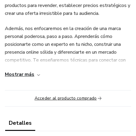
productos para revender, establecer precios estratégicos y
crear una oferta irresistible para tu audiencia.
Además, nos enfocaremos en la creación de una marca
personal poderosa, paso a paso. Aprenderás cómo
posicionarte como un experto en tu nicho, construir una
presencia online sólida y diferenciarte en un mercado
competitivo. Te enseñaremos técnicas para conectar con
tu audiencia, generar confianza y convertir seguidores en
Mostrar más
clientes leales.
Al finalizar este curso, tendrás todas las herramientas
Acceder al producto comprado
necesarias para emprender con éxito, generar ingresos
recurrentes y construir una marca que te represente.
¡Comienza hoy mismo y da el primer paso hacia tu
independencia financiera y profesional!
Detalles