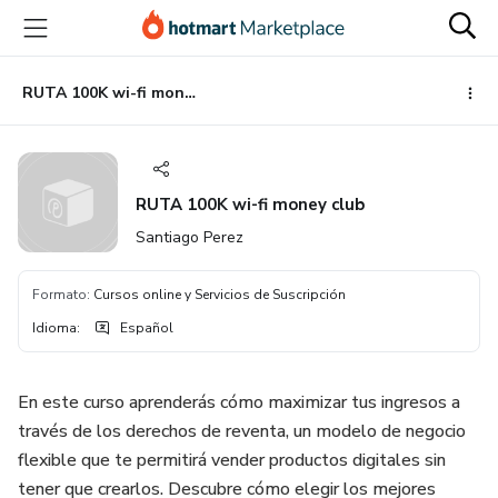
Ir
Ir
Ir
al
a
al
contenido
la
pie
principal
página
de
RUTA 100K wi-fi money club
de
página
pago
RUTA 100K wi-fi money club
Santiago Perez
Formato
:
Cursos online y Servicios de Suscripción
Idioma
:
Español
En este curso aprenderás cómo maximizar tus ingresos a
través de los derechos de reventa, un modelo de negocio
flexible que te permitirá vender productos digitales sin
tener que crearlos. Descubre cómo elegir los mejores