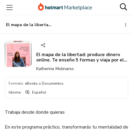
Ir
Ir
Ir
al
a
al
contenido
la
pie
principal
página
de
El mapa de la libertad: produce dinero online. Te enseño 5 formas y viaja por el mundo.
de
página
pago
El mapa de la libertad: produce dinero
online. Te enseño 5 formas y viaja por el
mundo.
Katherine Molinares
Formato
:
eBooks o Documentos
Idioma
:
Español
Trabaja desde donde quieras
En este programa práctico, transformarás tu mentalidad de