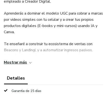
empleado a Creador Digital.
Aprenderás a dominar el modelo UGC para cobrar a marcas
por videos simples con tu celular y a crear tus propios
productos digitales (E-books y mini-cursos) usando IA y
Canva.
Te enseñaré a construir tu ecosistema de ventas con
Beacons y Landingi, y a automatizar ingresos pasivos.
Además, descubrirás cómo viajar por el mundo usando
Mostrar más
apps de voluntariado y House Sitting. En 30 días, pasarás
de la idea a tener un negocio online real, profesional y listo
para facturar.
Detalles
Garantía de 15 días