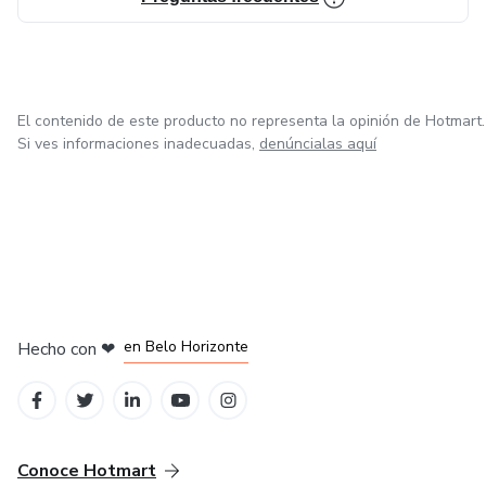
He trabajado con más de 90 proveedores
simultáneamente, manteniendo relaciones exitosas con
cada uno.
El contenido de este producto no representa la opinión de Hotmart.
Si ves informaciones inadecuadas,
denúncialas aquí
en Ciudad de México
en Bogotá
en Amsterdam
en Madrid
en Belo Horizonte
Hecho con
❤
Conoce Hotmart