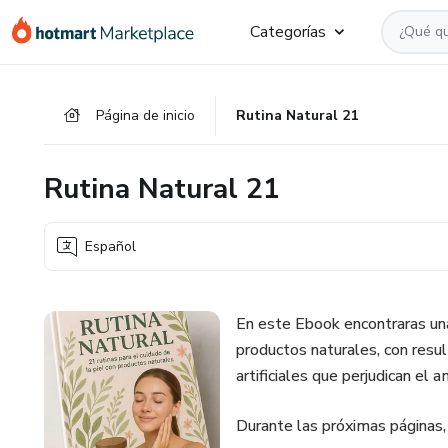
Ir
Ir
Ir
Categorías
al
a
al
contenido
la
pie
principal
página
de
Página de inicio
Rutina Natural 21
de
página
pago
Rutina Natural 21
Español
En este Ebook encontraras una 
productos naturales, con resul
artificiales que perjudican el a
Durante las próximas páginas,