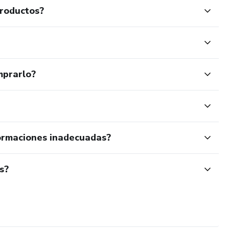
productos?
mprarlo?
ormaciones inadecuadas?
s?