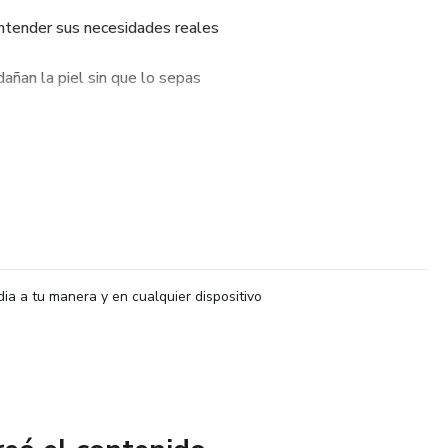
y entender sus necesidades reales
añan la piel sin que lo sepas
les que puedes usar fácilmente en casa
iva, sin gastar de más ni complicarte
ra mejorar tu piel de forma progresiva y realista
ional y el respeto por el medio ambiente en tu día a día
dia a tu manera y en cualquier dispositivo