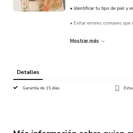
• Identificar tu tipo de piel 
• Evitar errores comunes que d
• Conocer ingredientes natura
Mostrar más
• Crear una rutina diaria efect
• Seguir un plan de 21 días pa
Detalles
• Integrar el autocuidado emoc
Garantía de 15 días
Estu