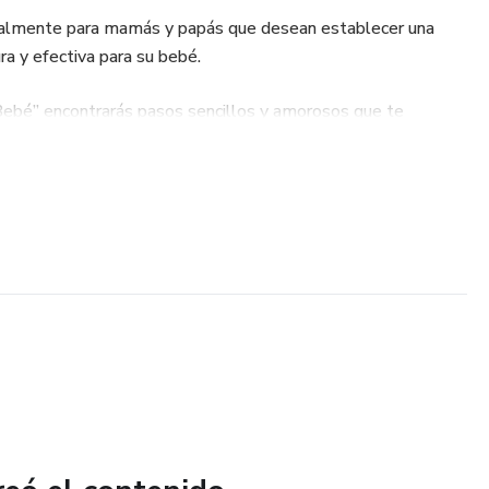
ialmente para mamás y papás que desean establecer una
ra y efectiva para su bebé.
Bebé” encontrarás pasos sencillos y amorosos que te
udables de descanso desde los primeros meses, respetando el
ebook?
rna efectiva y sin estrés
gún la edad del bebé
s de dormir
escanso del bebé y de los padres