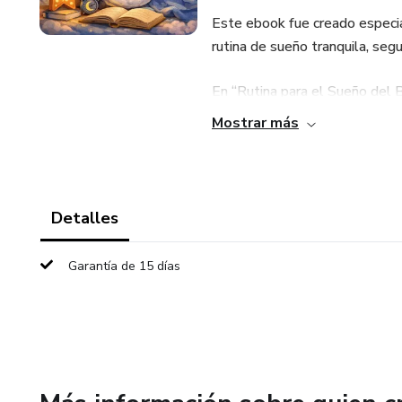
Este ebook fue creado espec
rutina de sueño tranquila, segu
En “Rutina para el Sueño del 
ayudarán a crear hábitos sal
Mostrar más
ritmo natural de tu bebé.
📘 ¿Qué aprenderás en este 
Detalles
✔️ Cómo crear una rutina noctu
Garantía de 15 días
✔️ Horarios recomendados se
✔️ Actividades calmadas ante
✔️ Consejos para mejorar el d