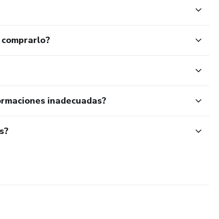
 comprarlo?
ormaciones inadecuadas?
s?