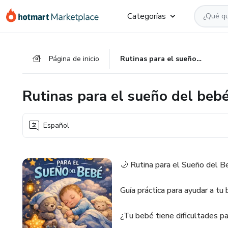
Ir
Ir
Ir
Categorías
al
a
al
contenido
la
pie
principal
página
de
Página de inicio
Rutinas para el sueño del bebé
de
página
pago
Rutinas para el sueño del beb
Español
🌙 Rutina para el Sueño del 
Guía práctica para ayudar a tu
¿Tu bebé tiene dificultades p