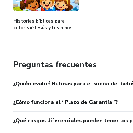
Noches más relajadas
Menos llanto y más segurida
Historias bíblicas para
colorear-Jesús y los niños
Rutinas claras y fáciles de seg
Este ebook no reemplaza conse
basada en hábitos saludables 
Preguntas frecuentes
📥 Formato digital – acceso i
¿Quién evaluó Rutinas para el sueño del bebé
Dale a tu bebé el descanso qu
¿Cómo funciona el “Plazo de Garantía”?
¿Qué rasgos diferenciales pueden tener los 