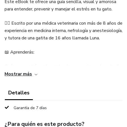
Este eBook te ofrece una guía sencilla, visual y amorosa
para entender, prevenir y manejar el estrés en tu gato.
👩‍⚕️ Escrito por una médica veterinaria con más de 8 años de
experiencia en medicina interna, nefrología y anestesiología,
y tutora de una gatita de 16 años llamada Luna.
📖 Aprenderás:
Qué causa estrés en los gatos (¡a veces sin que lo notes!)
Mostrar más
Señales de alerta que podrías estar pasando por alto
Detalles
Enfermedades relacionadas al estrés
Garantía de 7 días
Recursos y productos que realmente ayudan
Tips prácticos para tutores ocupados
¿Para quién es este producto?