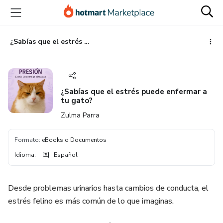
Ir
Ir
Ir
al
a
al
contenido
la
pie
principal
página
de
¿Sabías que el estrés puede enfermar a tu gato?
de
página
pago
¿Sabías que el estrés puede enfermar a
tu gato?
Zulma Parra
Formato
:
eBooks o Documentos
Idioma
:
Español
Desde problemas urinarios hasta cambios de conducta, el
estrés felino es más común de lo que imaginas.