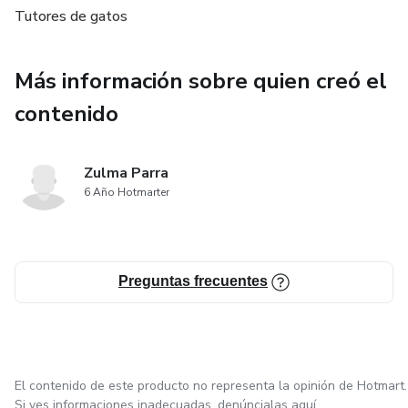
Tutores de gatos
Y un bonus imprimible: checklist antiestrés para aplicar en
casa
Más información sobre quien creó el
Ideal para tutores que aman a sus gatos y quieren
contenido
brindarles una vida más feliz, equilibrada y saludable.
Zulma Parra
6 Año Hotmarter
Preguntas frecuentes
El contenido de este producto no representa la opinión de Hotmart.
Si ves informaciones inadecuadas,
denúncialas aquí