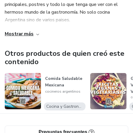
principales, postres y todo lo que tenga que ver con el
hermoso mundo de la gastronomía. No solo cocina
Argentina sino de varios paises.
Mostrar más
Gracias y esperamos que les guste!!
Otros productos de quien creó este
contenido
Comida Saludable
Mexicana
cocineros argentinos
c
C
A
Cocina y Gastronomía
Preguntas frecuentes