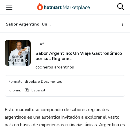
Ir
Ir
Ir
al
a
al
contenido
la
pie
principal
página
de
Sabor Argentino: Un Viaje Gastronómico por sus Regiones
de
página
pago
Sabor Argentino: Un Viaje Gastronómico
por sus Regiones
cocineros argentinos
Formato
:
eBooks o Documentos
Idioma
:
Español
Este maravilloso compendio de sabores regionales
argentinos es una auténtica invitación a explorar el vasto
país en busca de experiencias culinarias únicas. Argentina es