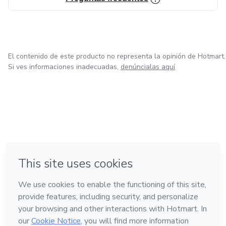
El contenido de este producto no representa la opinión de Hotmart.
Si ves informaciones inadecuadas,
denúncialas aquí
en Bogotá
en Amsterdam
en Madrid
en Ciudad de México
Hecho con
❤
en Belo Horizonte
Conoce Hotmart