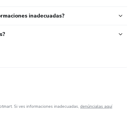
ormaciones inadecuadas?
s?
otmart. Si ves informaciones inadecuadas,
denúncialas aquí