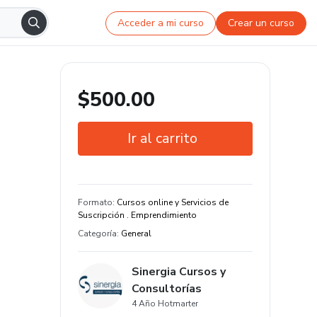
Acceder a mi curso
Crear un curso
$500.00
Ir al carrito
Garantía de 7 días
Estudia a tu manera y en cualquier
Formato
:
Cursos online y Servicios de
dispositivo
Suscripción . Emprendimiento
Categoría
:
General
Sinergia Cursos y
Consultorías
4 Año Hotmarter