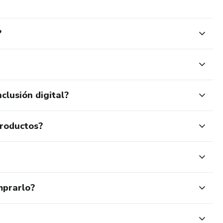
?
clusión digital?
productos?
mprarlo?