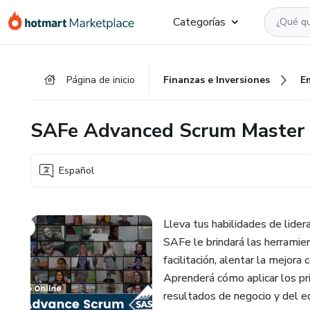
Ir
Ir
Ir
Categorías
al
a
al
contenido
la
pie
principal
página
de
Página de inicio
Finanzas e Inversiones
E
de
página
pago
SAFe Advanced Scrum Master
Español
Lleva tus habilidades de lide
SAFe le brindará las herramie
facilitación, alentar la mejor
Aprenderá cómo aplicar los pr
resultados de negocio y del e