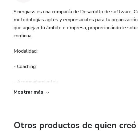
Sinergiass es una compañía de Desarrollo de software, 
metodologías agiles y empresariales para tu organización
que aquejan tu ámbito o empresa, proporcionándote solucio
continua.
Modalidad:
- Coaching
- Acompañamientos
Mostrar más
- Cursos Abiertos
- Cursos Incompany
Otros productos de quien creó
Horarios de Atención: