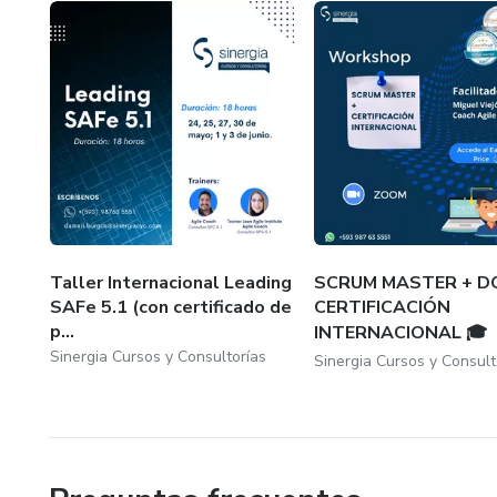
Lunes a Viernes 9:00AM a 17;00PM
Estamos ubicados en Ecuador/Guayaquil
Taller Internacional Leading
SCRUM MASTER + D
SAFe 5.1 (con certificado de
CERTIFICACIÓN
p...
INTERNACIONAL 🎓
Sinergia Cursos y Consultorías
Sinergia Cursos y Consult