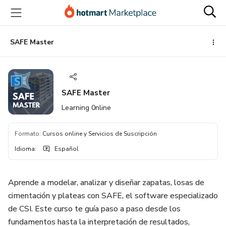
Ir
Ir
Ir
al
a
al
contenido
la
pie
principal
página
de
SAFE Master
de
página
pago
SAFE Master
Learning 0nline
Formato
:
Cursos online y Servicios de Suscripción
Idioma
:
Español
Aprende a modelar, analizar y diseñar zapatas, losas de
cimentación y plateas con SAFE, el software especializado
de CSI. Este curso te guía paso a paso desde los
fundamentos hasta la interpretación de resultados,