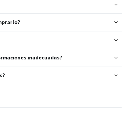
mprarlo?
ormaciones inadecuadas?
s?