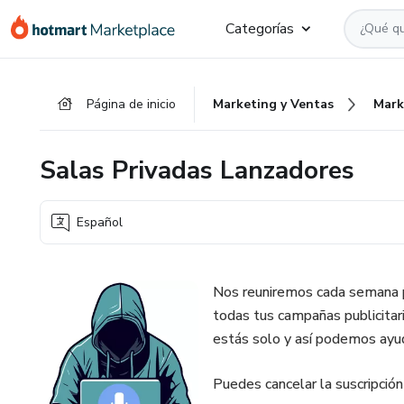
Ir
Ir
Ir
Categorías
al
a
al
contenido
la
pie
principal
página
de
Página de inicio
Marketing y Ventas
Mark
de
página
pago
Salas Privadas Lanzadores
Español
Nos reuniremos cada semana pa
todas tus campañas publicita
estás solo y así podemos ayu
Puedes cancelar la suscripció