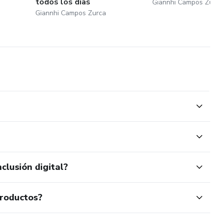
todos los días
Giannhi Campos Zurc
Giannhi Campos Zurca
clusión digital?
productos?