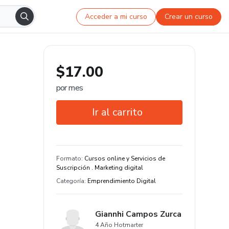
Acceder a mi curso
Crear un curso
$17.00
por mes
Ir al carrito
Garantía de 7 días
Estudia a tu manera y en cualquier
Formato
:
Cursos online y Servicios de
dispositivo
Suscripción . Marketing digital
Categoría
:
Emprendimiento Digital
Giannhi Campos Zurca
4 Año Hotmarter