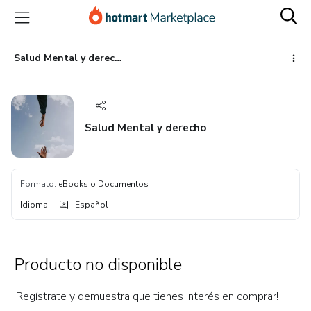
Ir
Ir
Ir
al
a
al
contenido
la
pie
principal
página
de
Salud Mental y derecho
de
página
pago
Salud Mental y derecho
Formato
:
eBooks o Documentos
Idioma
:
Español
Producto no disponible
¡Regístrate y demuestra que tienes interés en comprar!