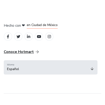
en Bogotá
en Amsterdam
en Madrid
en Ciudad de México
Hecho con
❤
en Belo Horizonte
Conoce Hotmart
Idioma
Español