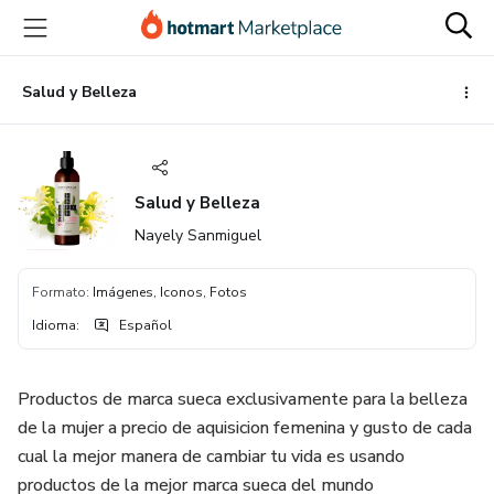
Ir
Ir
Ir
al
a
al
contenido
la
pie
principal
página
de
Salud y Belleza
de
página
pago
Salud y Belleza
Nayely Sanmiguel
Formato
:
Imágenes, Iconos, Fotos
Idioma
:
Español
Productos de marca sueca exclusivamente para la belleza
de la mujer a precio de aquisicion femenina y gusto de cada
cual la mejor manera de cambiar tu vida es usando
productos de la mejor marca sueca del mundo