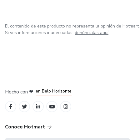
El contenido de este producto no representa la opinión de Hotmart.
Si ves informaciones inadecuadas,
denúncialas aquí
en Ciudad de México
en Bogotá
en Amsterdam
en Madrid
en Belo Horizonte
Hecho con
❤
Conoce Hotmart