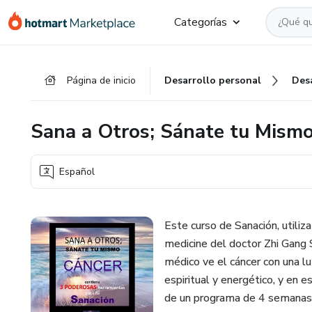
Ir
Ir
Ir
Categorías
al
a
al
contenido
la
pie
principal
página
de
Página de inicio
Desarrollo personal
Des
de
página
pago
Sana a Otros; Sánate tu Mis
Español
Este curso de Sanación, utiliz
medicine del doctor Zhi Gang S
médico ve el cáncer con una lu
espiritual y energético, y en e
de un programa de 4 semanas,