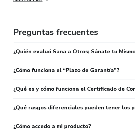
nuestra fuerza interior y fomentar la sanación personal.
Catalina nos recuerda que la sanación depende de cada ind
guiará a través de este curso, proporcionándonos las herr
Preguntas frecuentes
autocuración y transformar nuestras vidas.
¿Quién evaluó Sana a Otros; Sánate tu Mism
¡Bienvenidos a este curso de sanación interna y bienestar
transformadora bajo la conducción de Catalina Sáenz Bote
¿Cómo funciona el “Plazo de Garantía”?
Regenerate response
¿Qué es y cómo funciona el Certificado de Con
¿Qué rasgos diferenciales pueden tener los 
¿Cómo accedo a mi producto?