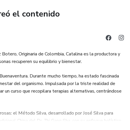
reó el contenido
Botero, Originaria de Colombia, Catalina es la productora y
onas recuperen su equilibrio y bienestar.
n Buenaventura. Durante mucho tiempo, ha estado fascinada
nestar del organismo. Impulsada por la triste realidad de
ar un curso que recopilara terapias alternativas, centrándose
rosas: el Método Silva, desarrollado por José Silva para
dicional China del Dr. Zhi Gang Sha, con su enfoque holístico
afirmaciones poderosas, que nos ayudarán a conectar con