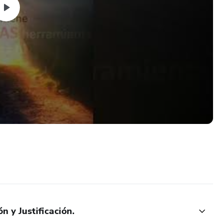
o y descubrir tu poder para sanarte y transformar tu vida!
 y Justificación.