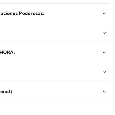
aciones Poderosas.
AHORA.
.
ional)