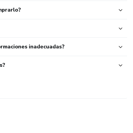
mprarlo?
ormaciones inadecuadas?
s?