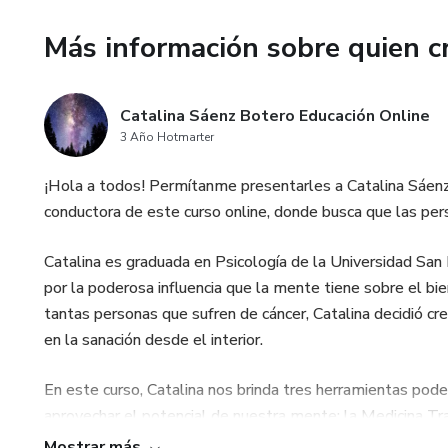
Más información sobre quien c
Catalina Sáenz Botero Educación Online
3 Año Hotmarter
¡Hola a todos! Permítanme presentarles a Catalina Sáenz 
conductora de este curso online, donde busca que las pers
Catalina es graduada en Psicología de la Universidad Sa
por la poderosa influencia que la mente tiene sobre el bie
tantas personas que sufren de cáncer, Catalina decidió cre
en la sanación desde el interior.
En este curso, Catalina nos brinda tres herramientas pode
aprovechar el potencial de nuestra mente; la Medicina Tra
y ancestral; y las meditaciones guiadas acompañadas de 
Mostrar más