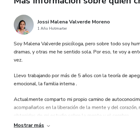
Más información sobre quien c
Jossi Malena Valverde Moreno
1 Año Hotmarter
Soy Malena Valverde psicóloga, pero sobre todo soy hum
dramas, y otras me he sentido sola. Por eso, te voy a ent
vez.
Llevo trabajando por más de 5 años con la teoría de apego y
emocional, la familia interna .
Actualmente comparto mi propio camino de autoconocimie
acompañarlos en la liberación de la mente y del corazón
obtenidas de mi estudio sobre la mente y el cerebro.
Mostrar más
Este interés profundo por conocer cómo poder ayudar a la
integrándolos para adecuarlas a las necesidades de cada