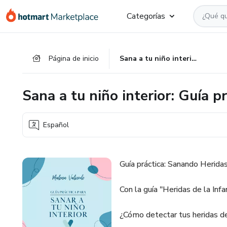
Ir
Ir
Ir
Categorías
al
a
al
contenido
la
pie
principal
página
de
Página de inicio
Sana a tu niño interior: Guía practica
de
página
pago
Sana a tu niño interior: Guía pr
Español
Guía práctica: Sanando Heridas
Con la guía "Heridas de la Infa
¿Cómo detectar tus heridas de 