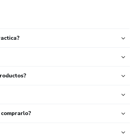
ado a tener diversas experiencias personales, mantener
 mi centro, expandir mi consciencia, conectando con el amor
ractica?
productos?
 comprarlo?