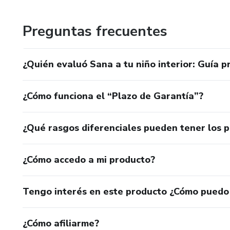
El amor por entender y encontrar soluciones , me ha llev
Preguntas frecuentes
relaciones saludables, adquirir herramientas para volver a
que ya vive dentro de mi.
¿Quién evaluó Sana a tu niño interior: Guía p
¿Cómo funciona el “Plazo de Garantía”?
¿Qué rasgos diferenciales pueden tener los 
¿Cómo accedo a mi producto?
Tengo interés en este producto ¿Cómo puedo
¿Cómo afiliarme?