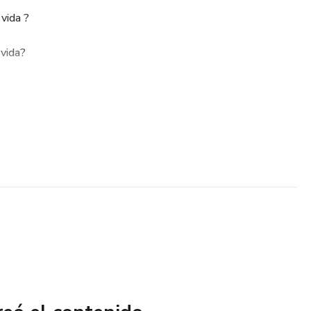
 vida ?
 vida?
ar?
xión en cada sección
 documento en PDF automáticamente después de la compra.