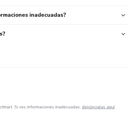
ormaciones inadecuadas?
s?
otmart. Si ves informaciones inadecuadas,
denúncialas aquí