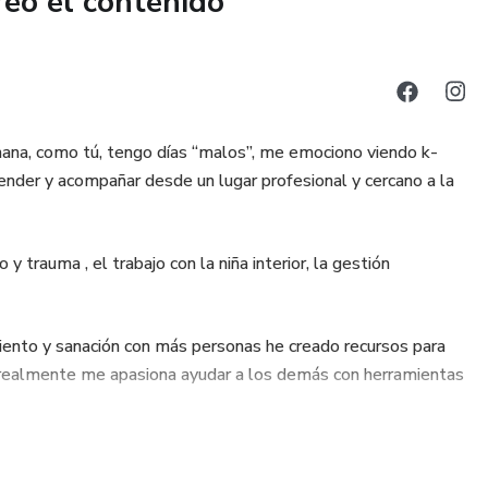
reó el contenido
ana, como tú, tengo días “malos”, me emociono viendo k-
ender y acompañar desde un lugar profesional y cercano a la
 trauma , el trabajo con la niña interior, la gestión
nto y sanación con más personas he creado recursos para
, realmente me apasiona ayudar a los demás con herramientas
s personas me ha llevado a realizar diversas formaciones e ir
 ser humano.