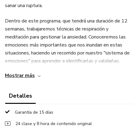
sanar una ruptura.
Dentro de este programa, que tendrá una duración de 12
semanas, trabajaremos técnicas de respiración y
meditación para gestionar la ansiedad. Conoceremos las
emociones más importantes que nos inundan en estas
situaciones, haciendo un recorrido por nuestro "sistema de
emociones" para aprender a identificarlas y validarlas.
Además veremos cómo los pensamientos son los
Mostrar más
mayores responsables de nuestras emociones y con ello
sabrás cómo pararlos y sustituirlos por otros más
adaptativos. Continuamos con una parte fundamentar, el
Detalles
contacto cero. ¿Es obligatorio? ¿cómo llevarlo a cabo si
tenemos hijos en común? todo ello lo conocerás en este
Garantía de 15 días
módulo del programa. Por último, la autoestima y la
24 clase y 8 hora de contenido original
seguridad en ti misma. Que duda cabe del daño que nos
puede hacer una ruptura en nuestra autoestima y más aun