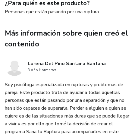
¿Para quién es este producto?
cuando llevamos varias que no han sido sanadas de manera
adecuada.
Personas que están pasando por una ruptura
Este programa tiene además sesiones grupales e
Más información sobre quien creó el
individuales para que puedas aplicar todas las técnicas de
manera personalizada y con mi acompañamiento.
contenido
Lorena Del Pino Santana Santana
3 Año Hotmarter
Soy psicóloga especializada en rupturas y problemas de
pareja. Este producto trata de ayudar a todas aquellas
personas que están pasando por una separación y que no
han sido capaces de superarla. Perder a alguien a quien se
quiere es de las situaciones más duras que se puede llegar
a vivir y es por ello que tomé la decisión de crear el
programa Sana tu Ruptura para acompañarles en este