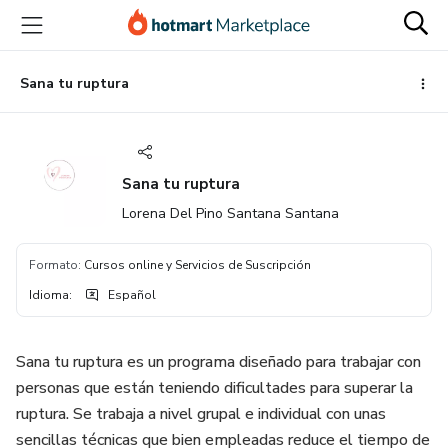
Ir
Ir
Ir
al
a
al
contenido
la
pie
principal
página
de
Sana tu ruptura
de
página
pago
Sana tu ruptura
Lorena Del Pino Santana Santana
Formato
:
Cursos online y Servicios de Suscripción
Idioma
:
Español
Sana tu ruptura es un programa diseñado para trabajar con
personas que están teniendo dificultades para superar la
ruptura. Se trabaja a nivel grupal e individual con unas
sencillas técnicas que bien empleadas reduce el tiempo de