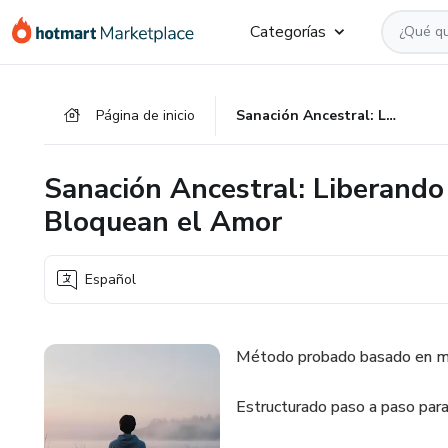
Ir
Ir
Ir
Categorías
al
a
al
contenido
la
pie
principal
página
de
Página de inicio
Sanación Ancestral: Liberando Heridas Emocionales que Bloquean el Amor
de
página
pago
Sanación Ancestral: Liberando
Bloquean el Amor
Español
Método probado basado en medi
Estructurado paso a paso par