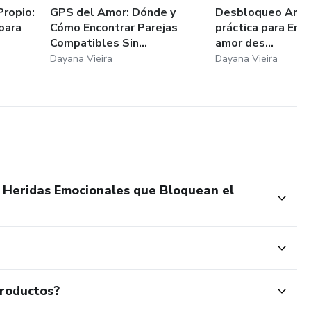
Propio:
GPS del Amor: Dónde y
Desbloqueo Amor
para
Cómo Encontrar Parejas
práctica para Enco
Compatibles Sin...
amor des...
Dayana Vieira
Dayana Vieira
 Heridas Emocionales que Bloquean el
productos?