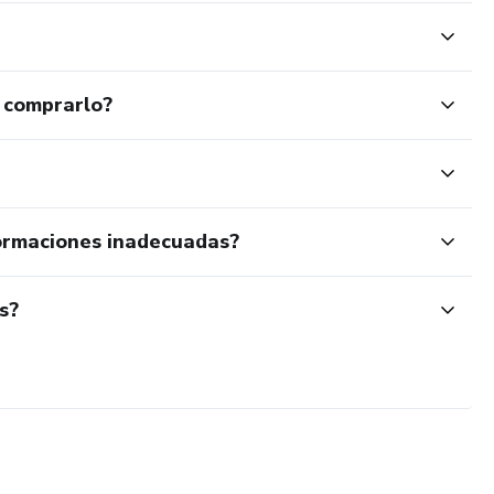
 comprarlo?
ormaciones inadecuadas?
s?