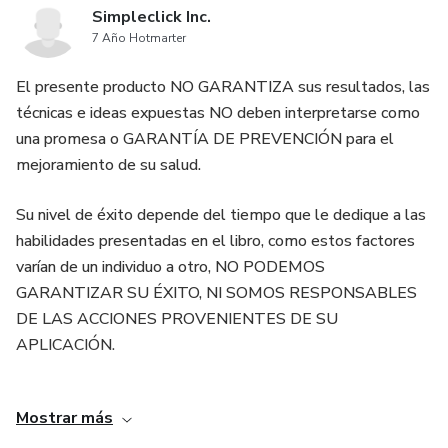
Simpleclick Inc.
7 Año Hotmarter
El presente producto NO GARANTIZA sus resultados, las
técnicas e ideas expuestas NO deben interpretarse como
una promesa o GARANTÍA DE PREVENCIÓN para el
mejoramiento de su salud.
Su nivel de éxito depende del tiempo que le dedique a las
habilidades presentadas en el libro, como estos factores
varían de un individuo a otro, NO PODEMOS
GARANTIZAR SU ÉXITO, NI SOMOS RESPONSABLES
DE LAS ACCIONES PROVENIENTES DE SU
APLICACIÓN.
MUCHOS FACTORES SON IMPORTANTES EN LA
Mostrar más
OBTENCIÓN DE RESULTADOS REALES, PERO NO
DAN GARANTÍA DE QUE TODOS PUEDAN ALCANZAR