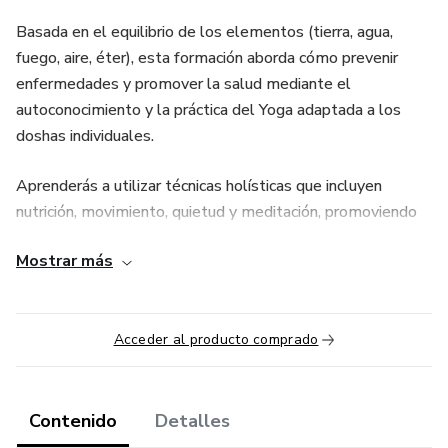
Basada en el equilibrio de los elementos (tierra, agua,
fuego, aire, éter), esta formación aborda cómo prevenir
enfermedades y promover la salud mediante el
autoconocimiento y la práctica del Yoga adaptada a los
doshas individuales.
Aprenderás a utilizar técnicas holísticas que incluyen
nutrición, movimiento, quietud y meditación, promoviendo
una coherencia entre todos los planos del ser y la
Mostrar más
naturaleza, ayudando a liberar bloqueos emocionales y a
fortalecer el sistema inmunológico.
Acceder al producto comprado
Contenido
Detalles