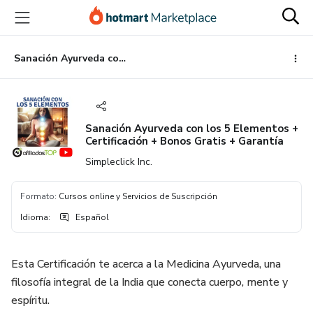
Ir
Ir
Ir
al
a
al
contenido
la
pie
principal
página
de
Sanación Ayurveda con los 5 Elementos + Certificación + Bonos Gratis + Garantía
de
página
pago
Sanación Ayurveda con los 5 Elementos +
Certificación + Bonos Gratis + Garantía
Simpleclick Inc.
Formato
:
Cursos online y Servicios de Suscripción
Idioma
:
Español
Esta Certificación te acerca a la Medicina Ayurveda, una
filosofía integral de la India que conecta cuerpo, mente y
espíritu.