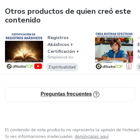
LOS RESULTADOS DESEADOS, A TRAVÉS DE LAS
Otros productos de quien creó este
TÉCNICAS EXPUESTAS EN ESTE MATERIAL.
contenido
El autor y editor, no serán responsables del daño directo o
Registros
-
indirecto, punitivo, especial, incidental o de otra índole, que
Akáshicos +
E
surja del uso de este material que se proporciona sin
Certificación +
garantías.
Simpleclick Inc.
S
Bonos + Garantía
Espiritualidad
Preguntas frecuentes
El contenido de este producto no representa la opinión de Hotmart.
Si ves informaciones inadecuadas,
denúncialas aquí