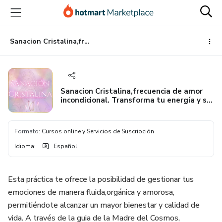
Ir
Ir
Ir
al
a
al
contenido
la
pie
principal
página
de
Sanacion Cristalina,frecuencia de amor incondicional. Transforma tu energía y se un instrumento de sanación
de
página
pago
Sanacion Cristalina,frecuencia de amor
incondicional. Transforma tu energía y se
un instrumento de sanación
Formato
:
Cursos online y Servicios de Suscripción
Idioma
:
Español
Esta práctica te ofrece la posibilidad de gestionar tus
emociones de manera fluida,orgánica y amorosa,
permitiéndote alcanzar un mayor bienestar y calidad de
vida. A través de la guia de la Madre del Cosmos,