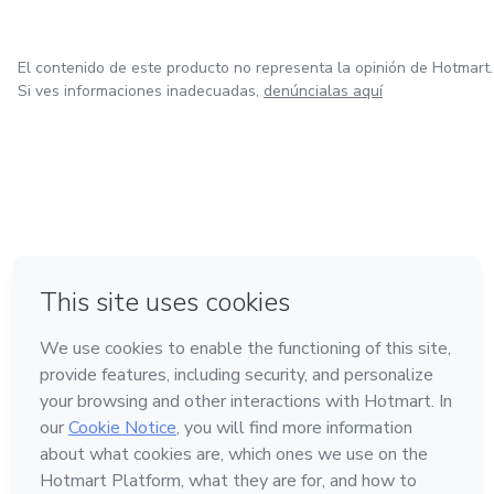
El contenido de este producto no representa la opinión de Hotmart.
Si ves informaciones inadecuadas,
denúncialas aquí
en Ciudad de México
en Bogotá
en Amsterdam
en Madrid
en Belo Horizonte
Hecho con
❤
Conoce Hotmart
Idioma