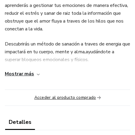
aprenderás a gestionar tus emociones de manera efectiva,
reducir el estrés y sanar de raiz toda la información que
obstruye que el amor fluya a traves de los hilos que nos
conectan a la vida.
Descubrirás un método de sanación a traves de energia que
impactará en tu cuerpo, mente y alma,ayudándote a
superar bloqueos emocionales y físicos.
Mostrar más
Sanación Cristalina es para todas las personas que buscan
un cambio significativo en sus vidas, independientemente
de su experiencia previa.
Acceder al producto comprado
Permite que tu alma nos acompañe en este viaje
transformador hacia una versión más saludable, equilibrada
y plena de ti mismo mediante la energía más poderosa del
Detalles
Universo, la del amor.