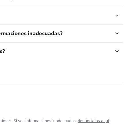
ormaciones inadecuadas?
s?
otmart. Si ves informaciones inadecuadas,
denúncialas aquí