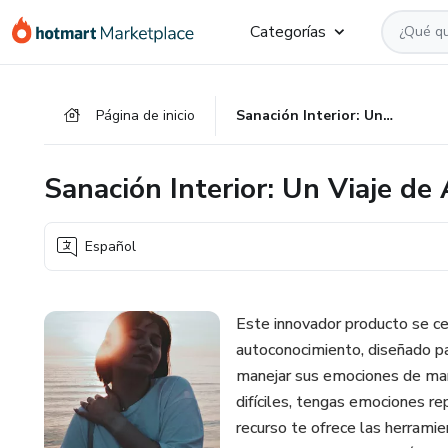
Ir
Ir
Ir
Categorías
al
a
al
contenido
la
pie
principal
página
de
Página de inicio
Sanación Interior: Un Viaje de Autoconocimiento
de
página
pago
Sanación Interior: Un Viaje d
Español
Este innovador producto se ce
autoconocimiento, diseñado p
manejar sus emociones de man
difíciles, tengas emociones 
recurso te ofrece las herramien