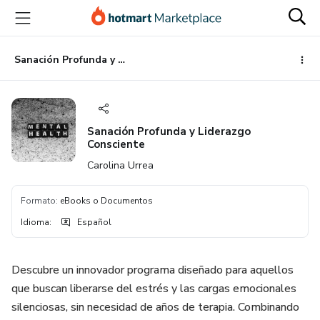
Ir
Ir
Ir
al
a
al
contenido
la
pie
principal
página
de
Sanación Profunda y Liderazgo Consciente
de
página
pago
Sanación Profunda y Liderazgo
Consciente
Carolina Urrea
Formato
:
eBooks o Documentos
Idioma
:
Español
Descubre un innovador programa diseñado para aquellos
que buscan liberarse del estrés y las cargas emocionales
silenciosas, sin necesidad de años de terapia. Combinando