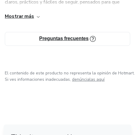
claros, prácticos y fáciles de seguir, pensados para que
cualquier persona, sin importar su experiencia previa, pueda
Mostrar más
comenzar a transformar su bienestar desde hoy. Mi
compromiso es acompañarte en este camino con
honestidad, dedicación y mucho amor por lo que hago.
Preguntas frecuentes
El contenido de este producto no representa la opinión de Hotmart.
Si ves informaciones inadecuadas,
denúncialas aquí
en Madrid
en Amsterdam