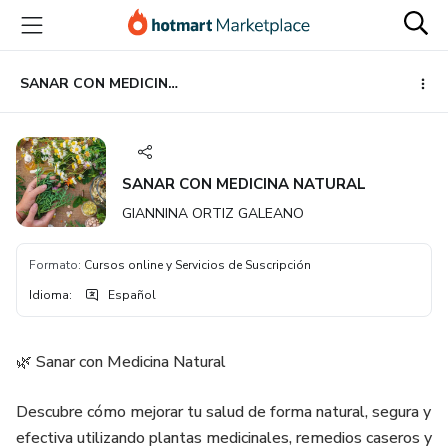
Ir
Ir
Ir
al
a
al
contenido
la
pie
principal
página
de
SANAR CON MEDICINA NATURAL
de
página
pago
SANAR CON MEDICINA NATURAL
GIANNINA ORTIZ GALEANO
Formato
:
Cursos online y Servicios de Suscripción
Idioma
:
Español
🌿 Sanar con Medicina Natural
Descubre cómo mejorar tu salud de forma natural, segura y
efectiva utilizando plantas medicinales, remedios caseros y