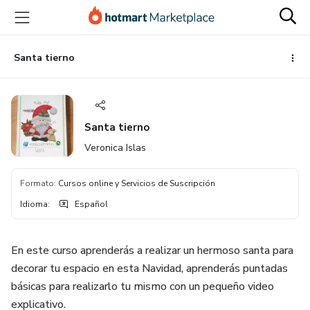
Ir
Ir
Ir
al
a
al
contenido
la
pie
principal
página
de
Santa tierno
de
página
pago
Santa tierno
Veronica Islas
Formato
:
Cursos online y Servicios de Suscripción
Idioma
:
Español
En este curso aprenderás a realizar un hermoso santa para
decorar tu espacio en esta Navidad, aprenderás puntadas
básicas para realizarlo tu mismo con un pequeño video
explicativo.