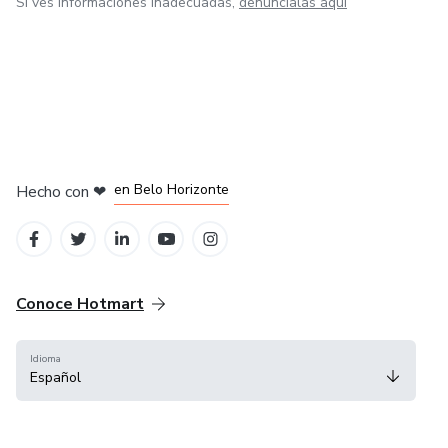
Si ves informaciones inadecuadas,
denúncialas aquí
en Ciudad de México
en Bogotá
en Amsterdam
en Madrid
en Belo Horizonte
Hecho con
❤
Conoce Hotmart
Idioma
Español