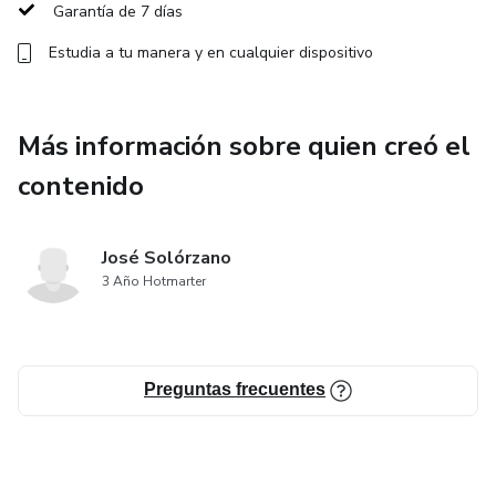
• Crear y actualizar un socio de negocio
Garantía de 7 días
Estudia a tu manera y en cualquier dispositivo
• Crear y actualizar un artículo
• Crear un documento preliminar / Orden de venta
Más información sobre quien creó el
• Crear y actualizar una orden de venta (
contenido
Servicios/Artículos)
• Crear y actualizar una factura.
José Solórzano
3 Año Hotmarter
• Crear y actualizar un pago
• Crear un asiento contable
Preguntas frecuentes
• Seleccionar bloques de registros para su recorrido.
• Pagos recibidos : Pago a cuenta, pago a factura y pago a