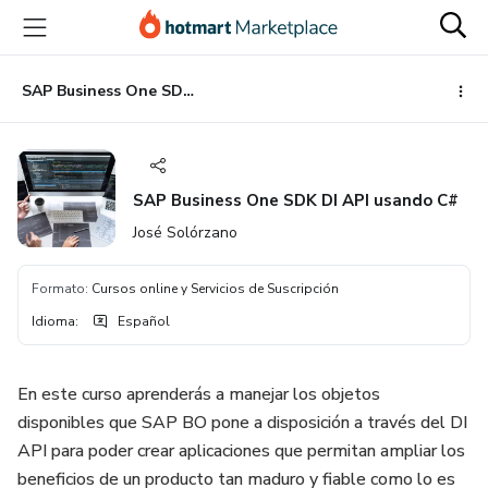
Ir
Ir
Ir
al
a
al
contenido
la
pie
principal
página
de
SAP Business One SDK DI API usando C#
de
página
pago
SAP Business One SDK DI API usando C#
José Solórzano
Formato
:
Cursos online y Servicios de Suscripción
Idioma
:
Español
En este curso aprenderás a manejar los objetos
disponibles que SAP BO pone a disposición a través del DI
API para poder crear aplicaciones que permitan ampliar los
beneficios de un producto tan maduro y fiable como lo es