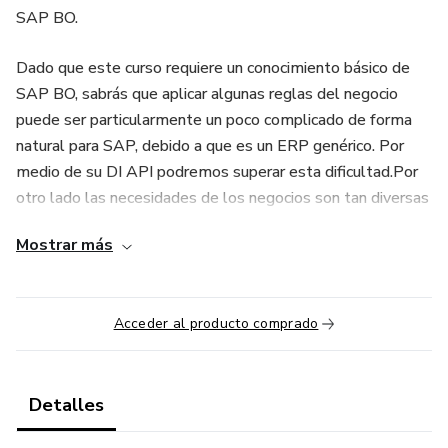
SAP BO.
Dado que este curso requiere un conocimiento básico de
SAP BO, sabrás que aplicar algunas reglas del negocio
puede ser particularmente un poco complicado de forma
natural para SAP, debido a que es un ERP genérico. Por
medio de su DI API podremos superar esta dificultad.Por
otro lado las necesidades de los negocios son tan diversas
y cambiantes en el tiempo que es casi imposible que no
Mostrar más
surjan nuevas necesidades funcionales que se requieran de
SAP BO. Una vez más el DI API puede ser nuestro aliado
en esas situaciones.
Acceder al producto comprado
Al finalizar este curso podrás:
• Crear una conexión a SAP BO
Detalles