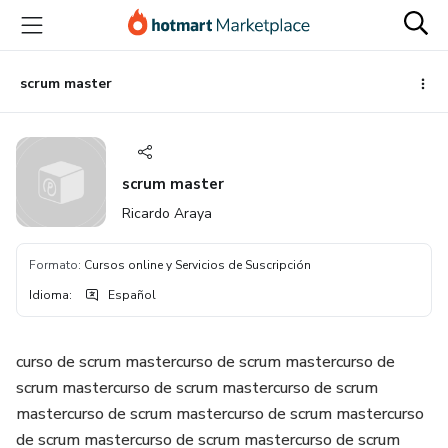
Ir
Ir
Ir
al
a
al
contenido
la
pie
principal
página
de
scrum master
de
página
pago
scrum master
Ricardo Araya
Formato
:
Cursos online y Servicios de Suscripción
Idioma
:
Español
curso de scrum mastercurso de scrum mastercurso de
scrum mastercurso de scrum mastercurso de scrum
mastercurso de scrum mastercurso de scrum mastercurso
de scrum mastercurso de scrum mastercurso de scrum