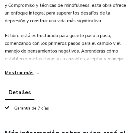
y Compromiso y técnicas de mindfulness, esta obra ofrece
un enfoque integral para superar los desafíos de la
depresión y construir una vida más significativa.
El libro está estructurado para guiarte paso a paso,
comenzando con los primeros pasos para el cambio y el
manejo de pensamientos negativos. Aprenderás cómo
establecer metas claras y alcanzables, aceptar y manejar
emociones difíciles, y encontrar lo que realmente te
Mostrar más
importa para vivir según tus valores. La integración del
mindfulness te permitirá vivir con más presencia y
compasión, mientras que las estrategias de resiliencia te
Detalles
prepararán para manejar recaídas y mantener tu progreso.
Garantía de 7 días
A lo largo de cada capítulo, encontrarás ejercicios prácticos,
narrativas inspiradoras basadas en experiencias reales y
reflexiones que te ayudarán a reconectar contigo mismo. El