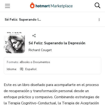
Ir
Ir
Ir
al
a
al
contenido
la
pie
principal
página
de
Sé Feliz: Superando la Depresión
de
página
pago
Sé Feliz: Superando la Depresión
Richard Couget
Formato
:
eBooks o Documentos
Idioma
:
Español
Este es un libro diseñado para acompañarte en el proceso
de recuperación y transformación personal desde un
enfoque práctico y compasivo. Combinando estrategias de
la Terapia Cognitivo-Conductual, la Terapia de Aceptación