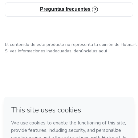
Preguntas frecuentes
El contenido de este producto no representa la opinión de Hotmart.
Si ves informaciones inadecuadas,
denúncialas aquí
en Bogotá
en Amsterdam
en Madrid
en Ciudad de México
Hecho con
❤
en Belo Horizonte