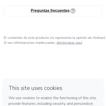
Preguntas frecuentes
El contenido de este producto no representa la opinión de Hotmart.
Si ves informaciones inadecuadas,
denúncialas aquí
en Ciudad de México
en Bogotá
en Amsterdam
en Madrid
en Belo Horizonte
Hecho con
❤