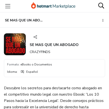
Ir
Ir
Ir
al
a
al
contenido
la
pie
principal
página
de
SE MAS QUE UN ABOGADO
de
página
pago
SE MAS QUE UN ABOGADO
CRAZYFINDS
Formato
:
eBooks o Documentos
Idioma
:
Español
Descubre los secretos para destacarte como abogado en
el competitivo mundo legal con nuestro Ebook: 'Los 10
Pasos hacia la Excelencia Legal'. Desde consejos prácticos
para sobresalir en la universidad de derecho hasta