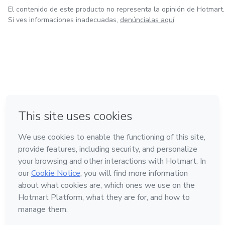
El contenido de este producto no representa la opinión de Hotmart.
Si ves informaciones inadecuadas,
denúncialas aquí
en Bogotá
en Amsterdam
en Madrid
en Ciudad de México
Hecho con
❤
en Belo Horizonte
Conoce Hotmart
Idioma
Español