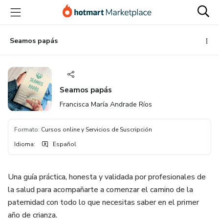
Ir
Ir
Ir
al
a
al
contenido
la
pie
principal
página
de
Seamos papás
de
página
pago
Seamos papás
Francisca María Andrade Ríos
Formato
:
Cursos online y Servicios de Suscripción
Idioma
:
Español
Una guía práctica, honesta y validada por profesionales de
la salud para acompañarte a comenzar el camino de la
paternidad con todo lo que necesitas saber en el primer
año de crianza.