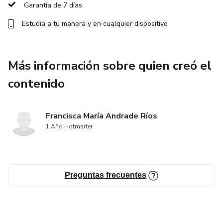
BONOS ADICIONALES exclusivos para ti
Garantía de 7 días
Estudia a tu manera y en cualquier dispositivo
Espacio para todo tipo de familias: diversas, adoptivas,
monoparentales o no tradicionales
🌈 Porque criar no es solo cambiar pañales, es también
Más información sobre quien creó el
aprender a sostenerse uno mismo en el proceso. Este libro
contenido
es tu compañero, tu guía, tu red de apoyo.
📥 Descárgalo y comienza tu camino con información real,
Francisca María Andrade Ríos
contención emocional y cero juicios. Crianza con evidencia,
1 Año Hotmarter
empatía y corazón.
Preguntas frecuentes