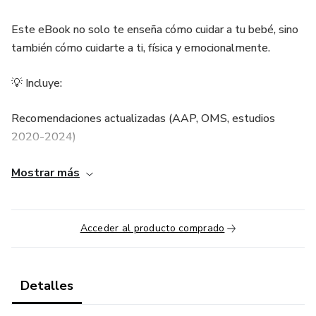
Este eBook no solo te enseña cómo cuidar a tu bebé, sino
también cómo cuidarte a ti, física y emocionalmente.
💡 Incluye:
Recomendaciones actualizadas (AAP, OMS, estudios
2020-2024)
Herramientas para manejar la ansiedad y el cansancio
Mostrar más
parental
Cuidados del recién nacido con explicaciones claras y sin
Acceder al producto comprado
mitos
Ejercicios prácticos y recursos descargables (diarios,
Detalles
checklist, rutinas, plan de alimentación) - incluimos 7