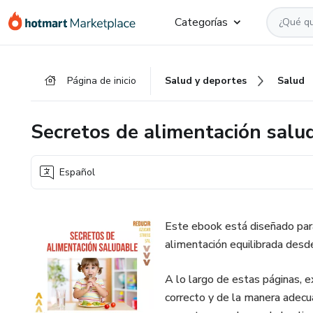
Ir
Ir
Ir
Categorías
al
a
al
contenido
la
pie
principal
página
de
Página de inicio
Salud y deportes
Salud
de
página
pago
Secretos de alimentación salu
Español
Este ebook está diseñado para 
alimentación equilibrada desd
A lo largo de estas páginas,
correcto y de la manera adecu