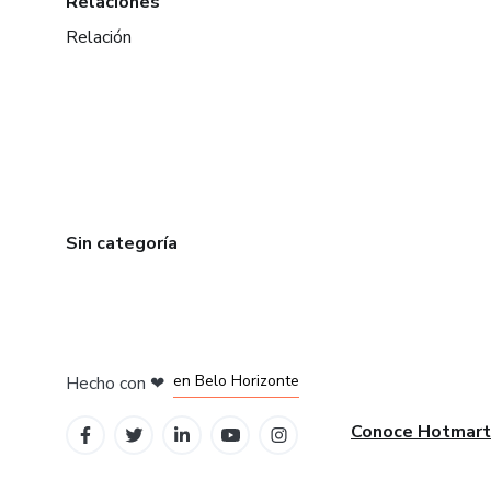
Relaciones
Relación
Sin categoría
en Ciudad de México
en Bogotá
en Amsterdam
en Madrid
en Belo Horizonte
Hecho con
❤
Conoce Hotmart