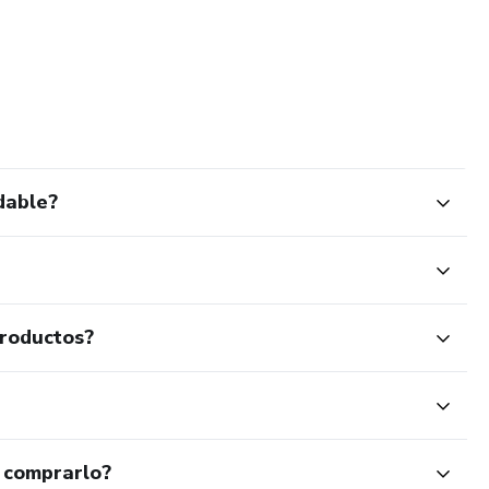
dable?
productos?
 comprarlo?