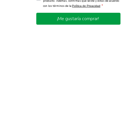
producto. Además, confirmas que leíste y estás de acuerdo
*
con los términos de la
Política de Privacidad
¡Me gustaría comprar!