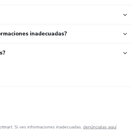
ormaciones inadecuadas?
s?
otmart. Si ves informaciones inadecuadas,
denúncialas aquí