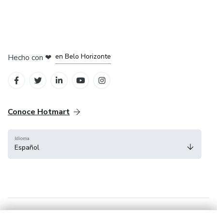
en Ciudad de México
en Bogotá
en Amsterdam
en Madrid
en Belo Horizonte
Hecho con
❤
Conoce Hotmart
Idioma
Español