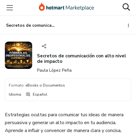
Ir
Ir
Ir
al
a
al
contenido
la
pie
principal
página
de
Secretos de comunicación con alto nivel de impacto
de
página
pago
Secretos de comunicación con alto nivel
de impacto
Paula López Peña
Formato
:
eBooks o Documentos
Idioma
:
Español
Estrategias ocultas para comunicar tus ideas de manera
persuasiva y generar un alto impacto en tu audiencia.
Aprende a influir y convencer de manera clara y concisa,