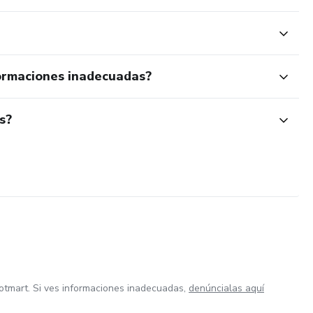
ormaciones inadecuadas?
s?
otmart. Si ves informaciones inadecuadas,
denúncialas aquí