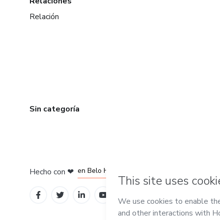
Relaciones
Relación
Sin categoría
en Ciudad de México
en Bogotá
en Amsterdam
en Madrid
en Belo Horizonte
Hecho con
❤
Conoce Hotmart