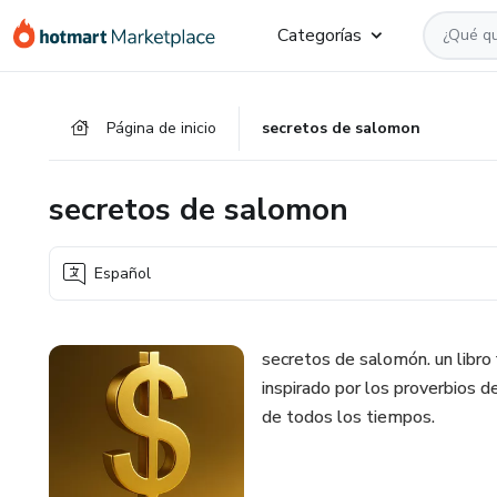
Ir
Ir
Ir
Categorías
al
a
al
contenido
la
pie
principal
página
de
Página de inicio
secretos de salomon
de
página
pago
secretos de salomon
Español
secretos de salomón. un libro f
inspirado por los proverbios d
de todos los tiempos.