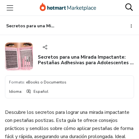
Ir
Ir
Ir
al
a
al
contenido
la
pie
principal
página
de
Secretos para una Mirada Impactante: Pestañas Adhesivas para Adolescentes y Adultos
de
página
pago
Secretos para una Mirada Impactante:
Pestañas Adhesivas para Adolescentes y
Adultos
Formato
:
eBooks o Documentos
Idioma
:
Español
Descubre los secretos para lograr una mirada impactante
con pestañas postizas. Esta guía te ofrece consejos
prácticos y sencillos sobre cómo aplicar pestañas de forma
fácil y rápida, asegurando una duración prolongada. Ideal