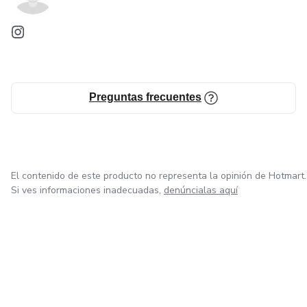
Preguntas frecuentes
El contenido de este producto no representa la opinión de Hotmart.
Si ves informaciones inadecuadas,
denúncialas aquí
en Ciudad de México
en Bogotá
en Amsterdam
en Madrid