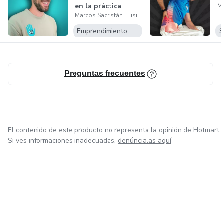
de rodilla y tu calidad de vida con las estrategias que
en la práctica
compartiré en este evento gratuito. Miles ya lo han
Marcos Sacristán | Fisioterapia a tu alcance
clíni...
conseguido, y tú también puedes lograrlo.
Emprendimiento Digital
Preguntas frecuentes
El contenido de este producto no representa la opinión de Hotmart.
Si ves informaciones inadecuadas,
denúncialas aquí
en Ciudad de México
en Bogotá
en Amsterdam
en Madrid