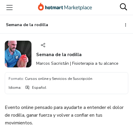
Ir
Ir
Ir
al
a
al
contenido
la
pie
principal
página
de
Semana de la rodilla
de
página
pago
Semana de la rodilla
Marcos Sacristán | Fisioterapia a tu alcance
Formato
:
Cursos online y Servicios de Suscripción
Idioma
:
Español
Evento online pensado para ayudarte a entender el dolor
de rodilla, ganar fuerza y volver a confiar en tus
movimientos.