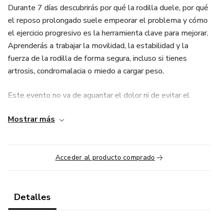
Durante 7 días descubrirás por qué la rodilla duele, por qué
el reposo prolongado suele empeorar el problema y cómo
el ejercicio progresivo es la herramienta clave para mejorar.
Aprenderás a trabajar la movilidad, la estabilidad y la
fuerza de la rodilla de forma segura, incluso si tienes
artrosis, condromalacia o miedo a cargar peso.
Este evento no va de aguantar el dolor ni de evitar el
movimiento, sino de aprender a entrenar con cabeza,
Mostrar más
entender tus sensaciones y recuperar funcionalidad en tu
día a día.
La Semana de la Rodilla es un punto de inflexión para dejar
Acceder al producto comprado
de vivir condicionado por el dolor.
Tu rodilla no necesita parar.
Detalles