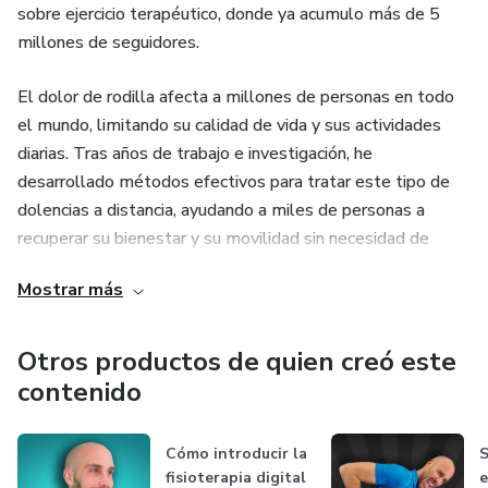
sobre ejercicio terapéutico, donde ya acumulo más de 5
millones de seguidores.
El dolor de rodilla afecta a millones de personas en todo
el mundo, limitando su calidad de vida y sus actividades
diarias. Tras años de trabajo e investigación, he
desarrollado métodos efectivos para tratar este tipo de
dolencias a distancia, ayudando a miles de personas a
recuperar su bienestar y su movilidad sin necesidad de
operaciones ni intervenciones invasivas.
Mostrar más
La última edición de la Semana de la Rodilla reunió a más
de 15.000 personas comprometidas con mejorar su salud
Otros productos de quien creó este
y su calidad de vida. Este evento gratuito solo se celebra
contenido
una vez al año.
Cómo introducir la
S
Estás aquí porque, igual que ellos, puedes mejorar tu dolor
fisioterapia digital
e