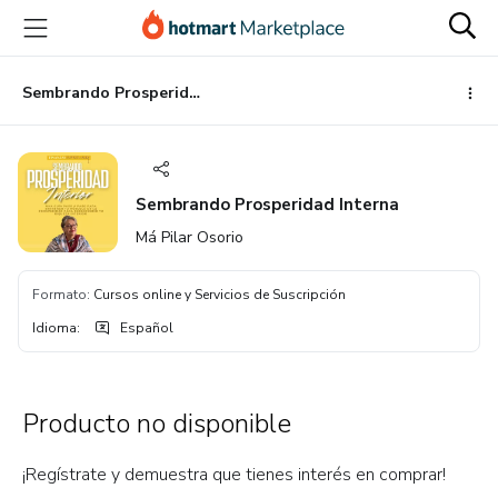
Ir
Ir
Ir
al
a
al
contenido
la
pie
principal
página
de
Sembrando Prosperidad Interna
de
página
pago
Sembrando Prosperidad Interna
Má Pilar Osorio
Formato
:
Cursos online y Servicios de Suscripción
Idioma
:
Español
Producto no disponible
¡Regístrate y demuestra que tienes interés en comprar!