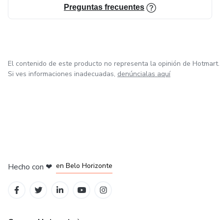
Preguntas frecuentes
El contenido de este producto no representa la opinión de Hotmart.
Si ves informaciones inadecuadas,
denúncialas aquí
en Ciudad de México
en Bogotá
en Amsterdam
en Madrid
en Belo Horizonte
Hecho con
❤