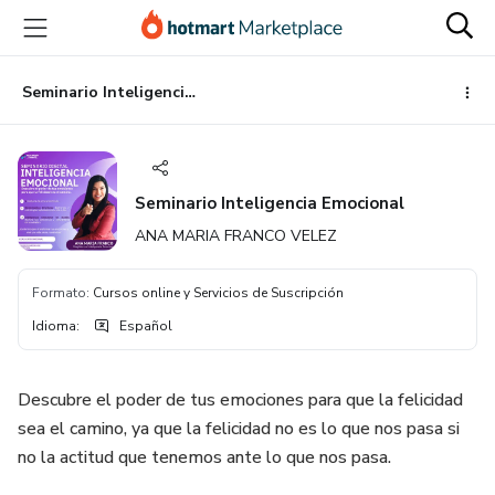
Ir
Ir
Ir
al
a
al
contenido
la
pie
principal
página
de
Seminario Inteligencia Emocional
de
página
pago
Seminario Inteligencia Emocional
ANA MARIA FRANCO VELEZ
Formato
:
Cursos online y Servicios de Suscripción
Idioma
:
Español
Descubre el poder de tus emociones para que la felicidad
sea el camino, ya que la felicidad no es lo que nos pasa si
no la actitud que tenemos ante lo que nos pasa.